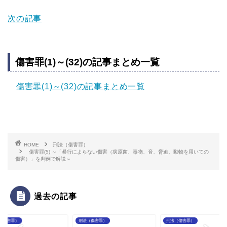
次の記事
傷害罪(1)～(32)の記事まとめ一覧
傷害罪(1)～(32)の記事まとめ一覧
HOME
刑法（傷害罪）
傷害罪(5) ～「暴行によらない傷害（病原菌、毒物、音、脅迫、動物を用いての
傷害）」を判例で解説～
過去の記事
（傷害罪）
刑法（傷害罪）
刑法（傷害罪）