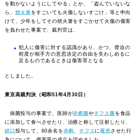
を動かないようにしてやる」とか、「盗んでいないな
ら、
焼火箸
をすごいても火傷しないすごけ」等と申向
けて、少年をしてその焼火箸をすごかせて火傷の傷害
を負わせた事案で、裁判官は、
犯人に傷害に対する認識があり、かつ、脅迫の
程度が相手方の意思決定の自由を失わしめるに
足るものであるときは傷害罪となる
としました。
東京高裁判決（昭和51年4月30日）
病菌投与の事案で、医師が
赤痢菌
や
チフス菌
を食品
に添加して食べさせたり、治療と称して注射したり、
経口
投与して、60余名を
赤痢
、
チフス
に
罹患
させた行
為について、傷害罪の成立を認めました。