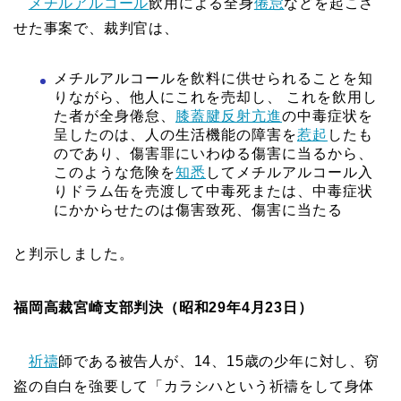
メチルアルコール
飲用による全身
倦怠
などを起こさ
せた事案で、裁判官は、
メチルアルコールを飲料に供せられることを知
りながら、他人にこれを売却し、 これを飲用し
た者が全身倦怠、
膝蓋腱反射
亢進
の中毒症状を
呈したのは、人の生活機能の障害を
惹起
したも
のであり、傷害罪にいわゆる傷害に当るから、
このような危険を
知悉
してメチルアルコール入
りドラム缶を売渡して中毒死または、中毒症状
にかからせたのは傷害致死、傷害に当たる
と判示しました。
福岡高裁宮崎支部判決（昭和29年4月23日）
祈禱
師である被告人が、14、15歳の少年に対し、窃
盗の自白を強要して「カラシハという祈禱をして身体