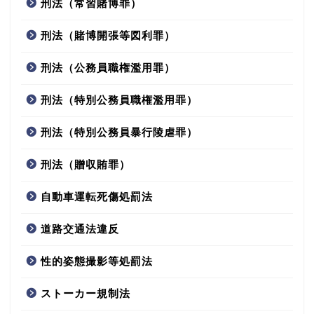
刑法（常習賭博罪）
刑法（賭博開張等図利罪）
刑法（公務員職権濫用罪）
刑法（特別公務員職権濫用罪）
刑法（特別公務員暴行陵虐罪）
刑法（贈収賄罪）
自動車運転死傷処罰法
道路交通法違反
性的姿態撮影等処罰法
ストーカー規制法