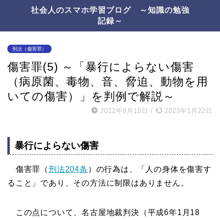
社会人のスマホ学習ブログ ～知識の勉強
記録～
刑法（傷害罪）
傷害罪(5) ～「暴行によらない傷害
（病原菌、毒物、音、脅迫、動物を用
いての傷害）」を判例で解説～
2022年9月15日
/
2023年1月22日
暴行によらない傷害
傷害罪（
刑法204条
）の行為は、「人の身体を傷害す
ること」であり、その方法に制限はありません。
この点について、名古屋地裁判決（平成6年1月18