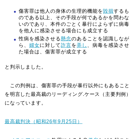
傷害罪は他人の身体の生理的機能を
毀損
するも
のである以上、その手段が何であるかを問わな
いのであり、本件のごとく暴行によらずに病毒
を他人に感染させる場合にも成立する
性病を感染させる
懸念
のあることを認識しなが
ら、
婦女
に対して
詐言
を
弄し
、病毒を感染させ
た場合は、傷害罪が成立する
と判示しました。
この判例は、傷害罪の手段が暴行以外にもあること
を明言した最高裁のリーディング.ケース（主要判例）
になっています。
最高裁判決（昭和26年9月25日）