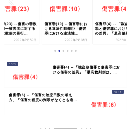
罪(23) ～傷害の罪数
傷害罪(10) ～傷害罪にお
傷害罪(4) ～「強盗
「同一被害者に対する
ける違法性阻却①「傷害
罪と傷害罪における
は数個の暴行...
罪における違法性...
の差異」「最高裁判..
2022年9月30日
2022年9月18日
2022年9
傷害罪(4) ～「強盗致傷罪と傷害罪にお
ける傷害の差異」「最高裁判例は、...
傷害罪(6) ～「傷害の治療日数の考え
方」「傷害の程度の判示がなくとも違...