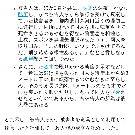
被告人は、ほか2名と共に、
厳寒
の深夜、かなり
酩酊
し、かつ被告人らから暴行を受けて衰弱し
ていた被害者を、都内荒川の河口近くの堤防上
に連行し、同所において同人を川に転落させて
死亡させるのもやむを得ない旨意思を相通じ、
上衣、ズボンを無理矢理脱がせたうえ、同人を
取り囲み、「この野郎、いつまでふざけてるん
だ、飛び込める根性あるか。」などと脅しなが
ら
護岸
際まで追いつめた
さらに、
たる木
で殴りかかる態度を示すなどし
て、遂には逃げ場を失った同人を護岸上から約3
メートル下の川に転落するのやむなきに至らし
め、そのうえ長さ約3、4メートルのたる木で水
面を突いたり叩いたりし、もって同人を
溺死
さ
せたというのであるから、右被告人の所為は殺
人罪にあたる
と判示し、被告人らが、被害者を道具として利用して
殺害したと評価して、殺人罪の成立を認めました。