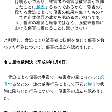
は明らかであり、被害者の傷害は被害者が畏怖
したことに
起因
するものであるから、強盗の手
段たる脅迫によって傷害の結果を生じたものと
して強盗致傷罪の成立を認めるのが相当であ
り、傷害の程度も軽微ではなく、強盗致傷罪に
おける傷害に当たることに疑いはない
と判示し、脅迫により被害者に転倒を命じて傷害を負
わせた行為について、傷害の成立を認めました。
名古屋地裁判決（平成6年1月8日）
脅迫による傷害の事案で、被害者の家に向かって
怒
号
するなどの一連の威嚇行為によって不安と
抑うつ
状
態に陥らせた行為について、傷害罪の成立を認めまし
た。