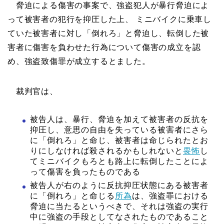
脅迫による傷害の事案で、強盗犯人が暴行脅迫によ
って被害者の犯行を抑圧した上、 ミニバイクに乗車し
ていた被害者に対し「倒れろ」と脅迫し、転倒した被
害者に傷害を負わせた行為について傷害の成立を認
め、強盗致傷罪が成立するとました。
裁判官は、
被告人は、暴行、脅迫を加えて被害者の反抗を
抑圧し、意思の自由を失っている被害者にさら
に「倒れろ」と命じ、被害者は命じられたとお
りにしなければ殺されるかもしれないと
畏怖
し
てミニバイクもろとも路上に転倒したことによ
って傷害を負ったものである
被告人が右のように反抗抑圧状態にある被害者
に「倒れろ」と命じる
所為
は、強盗罪における
脅迫に当たるというべきで、それは強盗の実行
中に強盗の手段としてなされたものであること