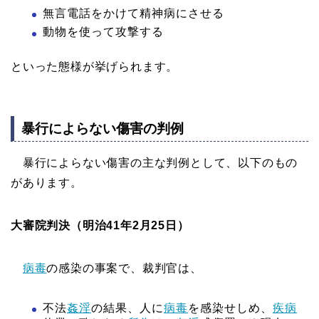
無言電話をかけて精神病にさせる
動物を使って攻撃する
といった態様が挙げられます。
暴行によらない傷害の判例
暴行によらない傷害の主な判例として、以下のもの
があります。
大審院判決（明治41年2月25日）
病毒
の感染の事案で、裁判官は、
不法
姦淫
の結果、人に
病毒
を感染せしめ、
疾病