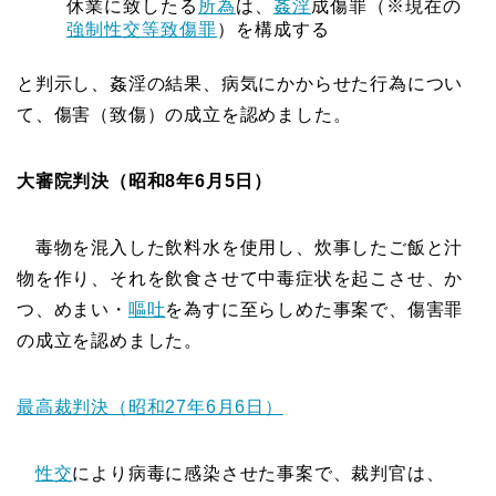
休業に致したる
所為
は、
姦淫
成傷罪（※現在の
強制性交等致傷罪
）を構成する
と判示し、姦淫の結果、病気にかからせた行為につい
て、傷害（致傷）の成立を認めました。
大審院判決（昭和8年6月5日）
毒物を混入した飲料水を使用し、炊事したご飯と汁
物を作り、それを飲食させて中毒症状を起こさせ、か
つ、めまい・
嘔吐
を為すに至らしめた事案で、傷害罪
の成立を認めました。
最高裁判決（昭和27年6月6日）
性交
により病毒に感染させた事案で、裁判官は、