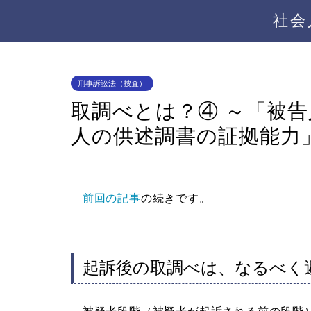
社会
刑事訴訟法（捜査）
取調べとは？④ ～「被
人の供述調書の証拠能力
前回の記事
の続きです。
起訴後の取調べは、なるべく