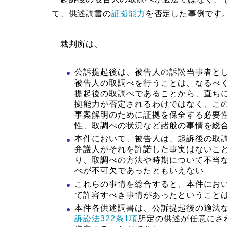
て、供述調書の
証拠能力
を否定した事例です
裁判所は、
公訴提起後は、被告人の訴訟当事者と
被告人の取調べを行うことは、なるべ
提起後の取調べであることから、直ち
拠能力が否定されるわけではなく、こ
事案解明のために証拠を保全する必要
性、取調べの状況など諸般の事情を総
本件において、被告人は、起訴後の取
弁護人がそれを許諾した事実はないこ
り、取調べの方法や時期について不当
べが不可欠であったともいえない
これらの事情を総合すると、本件にお
て許容すべき事情があったということ
本件各供述調書は、公訴提起後の適法
訴訟法322条1項
所定の供述が任意にさ