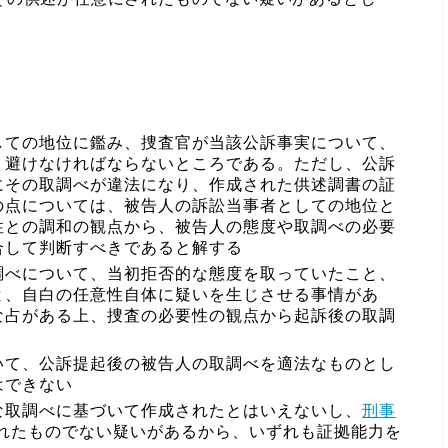
。
しての地位に鑑み、捜査官が当該公訴事実について、
く避けなければならないところである。ただし、公訴
にその取調べが違法になり、作成された供述調書の証
の点については、被告人の訴訟当事者としての地位と
性との調和の観点から、被告人の態度や取調べの必要
合して判断すべきであると解する
調べについて、当初拒否的な態度を取っていたこと、
と、自白の任意性自体に疑いを生じさせる事情があ
な占がある上、捜査の必要性の観点から起訴後の取調
いて、公訴提起後の被告人の取調べを適法なものとし
はできない
な取調べに基づいて作成されたとはいえないし、
刑事
れたものでない疑いがあるから、いずれも証拠能力を