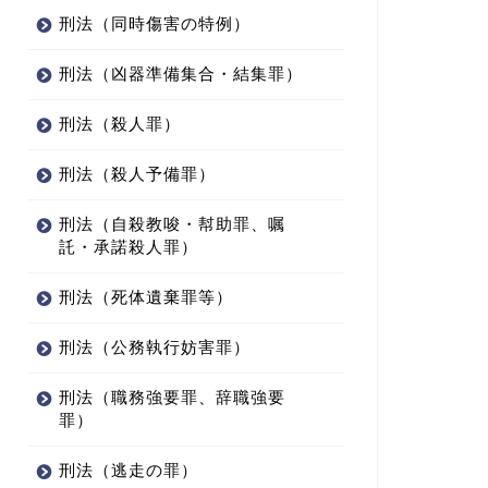
刑法（同時傷害の特例）
刑法（凶器準備集合・結集罪）
刑法（殺人罪）
刑法（殺人予備罪）
刑法（自殺教唆・幇助罪、嘱
託・承諾殺人罪）
刑法（死体遺棄罪等）
刑法（公務執行妨害罪）
刑法（職務強要罪、辞職強要
罪）
刑法（逃走の罪）