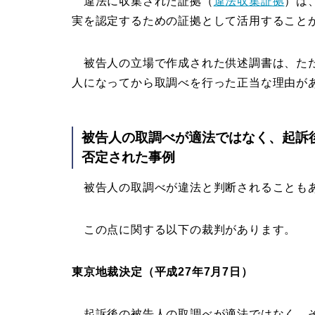
違法に収集された証拠（
違法収集証拠
）は
実を認定するための証拠として活用すること
被告人の立場で作成された供述調書は、ただ
人になってから取調べを行った正当な理由が
被告人の取調べが適法ではなく、起訴
否定された事例
被告人の取調べが違法と判断されることも
この点に関する以下の裁判があります。
東京地裁決定（平成27年7月7日）
起訴後の被告人の取調べが適法ではなく、そ