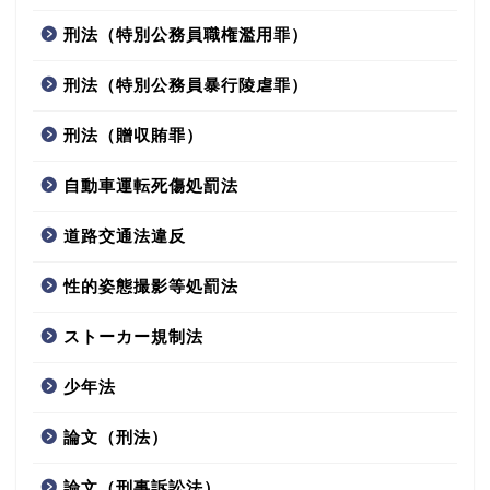
刑法（特別公務員職権濫用罪）
刑法（特別公務員暴行陵虐罪）
刑法（贈収賄罪）
自動車運転死傷処罰法
道路交通法違反
性的姿態撮影等処罰法
ストーカー規制法
少年法
論文（刑法）
論文（刑事訴訟法）