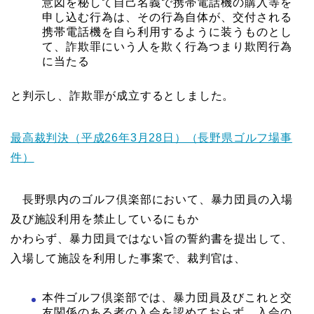
意図を秘して自己名義で携帯電話機の購入等を
申し込む行為は、その行為自体が、交付される
携帯電話機を自ら利用するように装うものとし
て、詐欺罪にいう人を欺く行為つまり欺罔行為
に当たる
と判示し、詐欺罪が成立するとしました。
最高裁判決（平成26年3月28日）（長野県ゴルフ場事
件）
長野県内のゴルフ倶楽部において、暴力団員の入場
及び施設利用を禁止しているにもか
かわらず、暴力団員ではない旨の誓約書を提出して、
入場して施設を利用した事案で、裁判官は、
本件ゴルフ倶楽部では、暴力団員及びこれと交
友関係のある者の入会を認めておらず、入会の