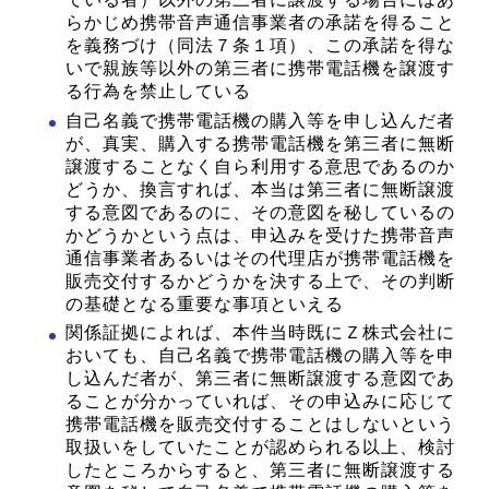
らかじめ携帯音声通信事業者の承諾を得ること
を義務づけ（同法７条１項）、この承諾を得な
いで親族等以外の第三者に携帯電話機を譲渡す
る行為を禁止している
自己名義で携帯電話機の購入等を申し込んだ者
が、真実、購入する携帯電話機を第三者に無断
譲渡することなく自ら利用する意思であるのか
どうか、換言すれば、本当は第三者に無断譲渡
する意図であるのに、その意図を秘しているの
かどうかという点は、申込みを受けた携帯音声
通信事業者あるいはその代理店が携帯電話機を
販売交付するかどうかを決する上で、その判断
の基礎となる重要な事項といえる
関係証拠によれば、本件当時既にＺ株式会社に
おいても、自己名義で携帯電話機の購入等を申
し込んだ者が、第三者に無断譲渡する意図であ
ることが分かっていれば、その申込みに応じて
携帯電話機を販売交付することはしないという
取扱いをしていたことが認められる以上、検討
したところからすると、第三者に無断譲渡する