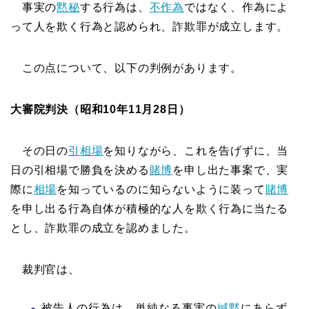
事実の
黙秘
する行為は、
不作為
ではなく、作為によ
って人を欺く行為と認められ、詐欺罪が成立します。
この点について、以下の判例があります。
大審院判決（昭和10年11月28日）
その日の
引相場
を知りながら、これを告げずに、当
日の引相場で勝負を決める
賭博
を申し出た事案で、実
際に
相場
を知っているのに知らないように装って
賭博
を申し出る行為自体が積極的な人を欺く行為に当たる
とし、詐欺罪の成立を認めました。
裁判官は、
被告人の行為は、単純なる事実の
緘黙
にあらず