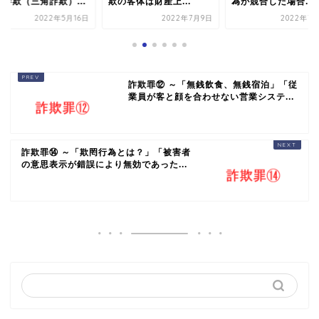
の詐欺（三角詐欺）...
欺の客体は財産上...
為が競合した場合...
2022年5月16日
2022年7月9日
2022年7月
詐欺罪⑫ ～「無銭飲食、無銭宿泊」「従
業員が客と顔を合わせない営業システ...
詐欺罪⑭ ～「欺罔行為とは？」「被害者
の意思表示が錯誤により無効であった...