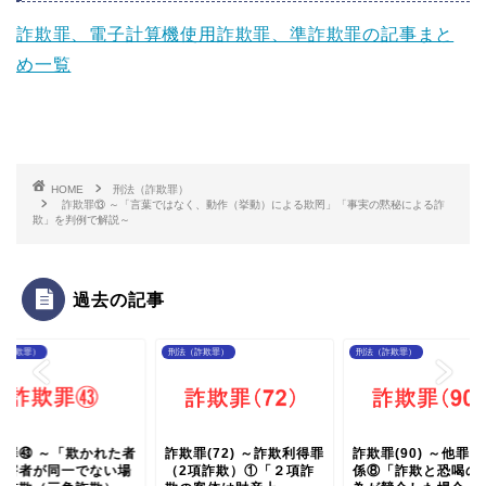
詐欺罪、電子計算機使用詐欺罪、準詐欺罪の記事まと
め一覧
HOME
刑法（詐欺罪）
詐欺罪⑬ ～「言葉ではなく、動作（挙動）による欺罔」「事実の黙秘による詐
欺」を判例で解説～
過去の記事
（詐欺罪）
刑法（詐欺罪）
刑法（詐欺罪）
欺罪㊸ ～「欺かれた者
詐欺罪(72) ～詐欺利得罪
詐欺罪(90) ～他罪
被害者が同一でない場
（2項詐欺）①「２項詐
係⑧「詐欺と恐喝の