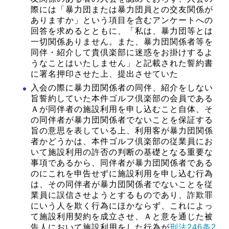
際には「暴力団または暴力団員との交友関係が
ありますか」という項目を含むアンケートへの
回答を求めるとともに、「私は、暴力団等とは
一切関係ありません。また、暴力団関係者等を
同伴・紹介して貴倶楽部に迷惑をお掛けするよ
うなことはいたしません」と記載された誓約書
に署名押印させた上、提出させていた
入会の際に暴力団関係者の同伴、紹介をしない
旨誓約していた本件ゴルフ倶楽部の会員である
Ａが同伴者の施設利用を申し込むこと自体、そ
の同伴者が暴力団関係者でないことを保証する
旨の意思を表している上、利用客が暴力団関係
者かどうかは、本件ゴルフ倶楽部の従業員にお
いて施設利用の許否の判断の基礎となる重要な
事項であるから、同伴者が暴力団関係者である
のにこれを申告せずに施設利用を申し込む行為
は、その同伴者が暴力団関係者でないことを従
業員に誤信させようとするものであり、詐欺罪
にいう人を欺く行為にほかならず、これによっ
て施設利用契約を成立させ、Ａと意を通じた被
告人において施設利用をした行為が
刑法246条2