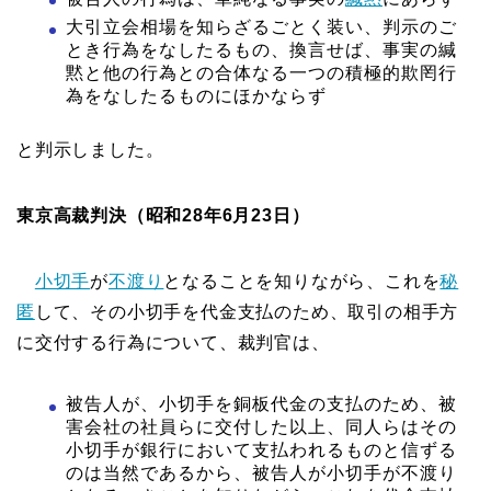
大引立会相場を知らざるごとく装い、判示のご
とき行為をなしたるもの、換言せば、事実の緘
黙と他の行為との合体なる一つの積極的欺罔行
為をなしたるものにほかならず
と判示しました。
東京高裁判決（昭和28年6月23日）
小切手
が
不渡り
となることを知りながら、これを
秘
匿
して、その小切手を代金支払のため、取引の相手方
に交付する行為について、裁判官は、
被告人が、小切手を銅板代金の支払のため、被
害会社の社員らに交付した以上、同人らはその
小切手が銀行において支払われるものと信ずる
のは当然であるから、被告人が小切手が不渡り