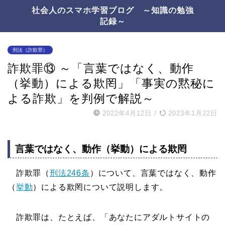
社会人のスマホ学習ブログ ～知識の勉強
記録～
刑法（詐欺罪）
詐欺罪⑬ ～「言葉ではなく、動作
（挙動）による欺罔」「事実の黙秘に
よる詐欺」を判例で解説～
2022年4月12日
/
2023年1月22日
言葉ではなく、動作（挙動）による欺罔
詐欺罪（
刑法246条
）について、言葉ではなく、動作
（
挙動
）による欺罔について説明します。
詐欺罪は、たとえば、「あなたにアダルトサイトの