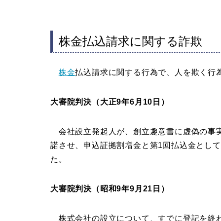
株金払込請求に関する詐欺
株金
払込請求に関する行為で、人を欺く行
大審院判決（大正9年6月10日）
会社設立発起人が、創立趣意書に虚偽の事
諾させ、申込証拠割増金と第1回払込金とし
た。
大審院判決（昭和9年9月21日）
株式会社の設立について、すでに登記を終わ