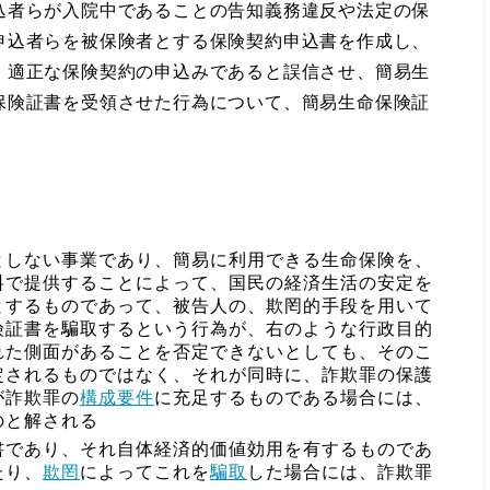
込者らが入院中であることの告知義務違反や法定の保
申込者らを被保険者とする保険契約申込書を作成し、
、適正な保険契約の申込みであると誤信させ、簡易生
保険証書を受領させた行為について、簡易生命保険証
としない事業であり、簡易に利用できる生命保険を、
料で提供することによって、国民の経済生活の安定を
とするものであって、被告人の、欺罔的手段を用いて
険証書を騙取するという行為が、右のような行政目的
れた側面があることを否定できないとしても、そのこ
定されるものではなく、それが同時に、詐欺罪の保護
が詐欺罪の
構成要件
に充足するものである場合には、
のと解される
書であり、それ自体経済的価値効用を有するものであ
たり、
欺罔
によってこれを
騙取
した場合には、詐欺罪