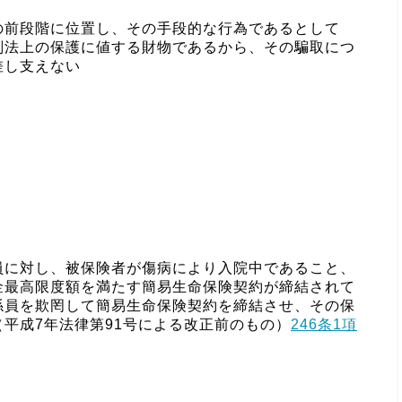
の前段階に位置し、その手段的な行為であるとして
刑法上の保護に値する財物であるから、その騙取につ
差し支えない
員に対し、被保険者が傷病により入院中であること、
金最高限度額を満たす簡易生命保険契約が締結されて
係員を欺罔して簡易生命保険契約を締結させ、その保
平成7年法律第91号による改正前のもの）
246条1項