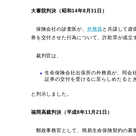
大審院判決（昭和14年8月31日）
保険会社の診査医が、
外務員
と共謀して虚
券を交付させた行為について、詐欺罪が成立
裁判官は、
生命保険会社出張所の外務員が、同会
証券の交付を受けるに至らしめたると
と判示しました。
福岡高裁判決（平成8年11月21日）
郵政事務官として、簡易生命保険契約の募集