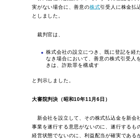
実がない場合に、善意の
株式
引受人に株金払
としました。
裁判官は、
株式会社の設立につき、既に登記を経
なき場合において、善意の株式引受人
きは、詐欺罪を構成す
と判示しました。
大審院判決（昭和10年11月6日）
新会社を設立して、その株式払込金を新会社
事業を遂行する意思がないのに、遂行するも
経営状態でないのに、利益配当が確実である