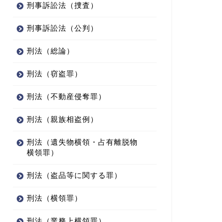
刑事訴訟法（捜査）
刑事訴訟法（公判）
刑法（総論）
刑法（窃盗罪）
刑法（不動産侵奪罪）
刑法（親族相盗例）
刑法（遺失物横領・占有離脱物
横領罪）
刑法（盗品等に関する罪）
刑法（横領罪）
刑法（業務上横領罪）