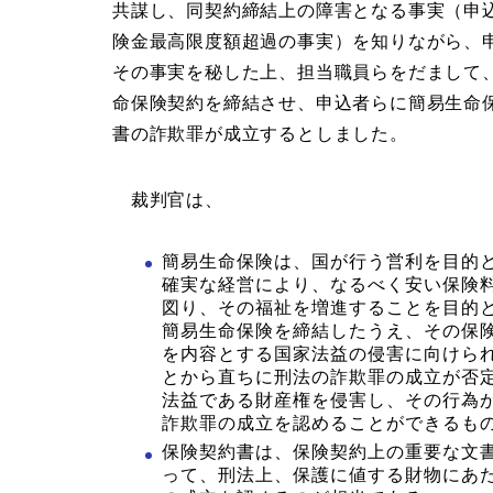
共謀し、同契約締結上の障害となる事実（申
険金最高限度額超過の事実）を知りながら、
その事実を秘した上、担当職員らをだまして
命保険契約を締結させ、申込者らに簡易生命
書の詐欺罪が成立するとしました。
裁判官は、
簡易生命保険は、国が行う営利を目的
確実な経営により、なるべく安い保険
図り、その福祉を増進することを目的
簡易生命保険を締結したうえ、その保
を内容とする国家法益の侵害に向けら
とから直ちに刑法の詐欺罪の成立が否
法益である財産権を侵害し、その行為
詐欺罪の成立を認めることができるも
保険契約書は、保険契約上の重要な文
って、刑法上、保護に値する財物にあ