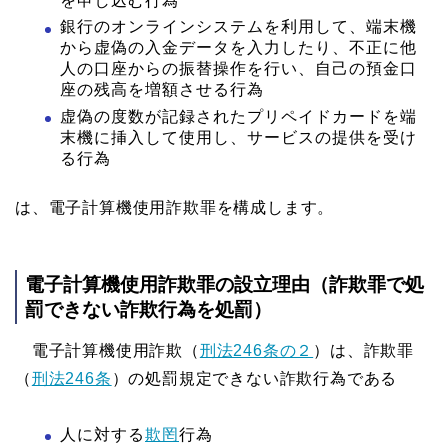
を申し込む行為
銀行のオンラインシステムを利用して、端末機
から虚偽の入金データを入力したり、不正に他
人の口座からの振替操作を行い、自己の預金口
座の残高を増額させる行為
虚偽の度数が記録されたプリペイドカードを端
末機に挿入して使用し、サービスの提供を受け
る行為
は、電子計算機使用詐欺罪を構成します。
電子計算機使用詐欺罪の設立理由（詐欺罪で処
罰できない詐欺行為を処罰）
電子計算機使用詐欺（
刑法246条の２
）は、詐欺罪
（
刑法246条
）の処罰規定できない詐欺行為である
人に対する
欺罔
行為