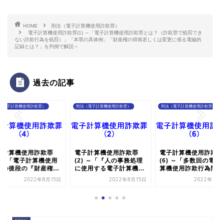
HOME
刑法（電子計算機使用詐欺罪）
電子計算機使用詐欺罪(1) ～「電子計算機使用詐欺罪とは？（詐欺罪で処罰でき
ない詐欺行為を処罰）」「本罪の具体例」「財産権の得喪若しくは変更に係る電磁的
記録とは？」を判例で解説～
過去の記事
（電子計算機使用詐欺罪）
刑法（電子計算機使用詐欺罪）
刑法（電子計算機使用詐欺罪）
子計算機使用詐欺罪
電子計算機使用詐欺罪
電子計算機使用詐欺
) ～「電子計算機使用
(2) ～「『人の事務処理
(6) ～「多数回の電
欺の後段の『財産権...
に使用する電子計算機...
算機使用詐欺行為間の.
2022年8月15日
2022年8月15日
2022年8