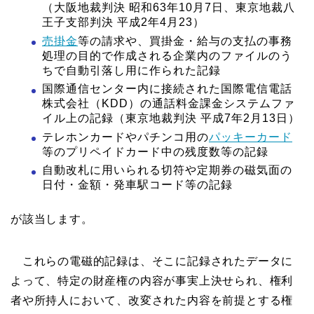
（大阪地裁判決 昭和63年10月7日、東京地裁八
王子支部判決 平成2年4月23）
売掛金
等の請求や、買掛金・給与の支払の事務
処理の目的で作成される企業内のファイルのう
ちで自動引落し用に作られた記録
国際通信センター内に接続された国際電信電話
株式会社（KDD）の通話料金課金システムファ
イル上の記録（東京地裁判決 平成7年2月13日）
テレホンカードやパチンコ用の
パッキーカード
等のプリペイドカード中の残度数等の記録
自動改札に用いられる切符や定期券の磁気面の
日付・金額・発車駅コード等の記録
が該当します。
これらの電磁的記録は、そこに記録されたデータに
よって、特定の財産権の内容が事実上決せられ、権利
者や所持人において、改変された内容を前提とする権