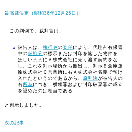
最高裁決定（昭和36年12月26日）
この判例で、裁判官は、
被告人は、
執行吏
の
委任
により、代理占有保管
中の
仮処分
の標示または封印を施した物件を、
ほしいままにＡ株式会社に売り渡す契約をな
し、これを判示場所から搬出し、判示Ｂ倉庫運
輸株式会社Ｃ営業所に右Ａ株式会社名義で預け
入れたというのであるから、
原判決
が被告人の
右
所為
につき、横領罪および封印破棄罪の成立
を認めたのは相当である
と判示しました。
次の記事