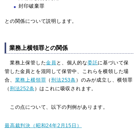
封印破棄罪
との関係について説明します。
業務上横領罪との関係
業務上保管した
金員
と、個人的な
委託
に基づいて保
管した金員とを混同して保管中、これらを横領した場
合、
業務上横領罪
（
刑法253条
）のみが成立し、横領罪
（
刑法252条
）はこれに吸収されます。
この点について、以下の判例があります。
最高裁判決（昭和24年2月15日）