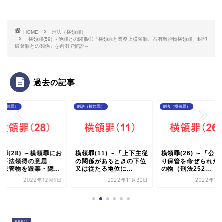
HOME
刑法（横領罪）
横領罪(59) ～他罪との関係①「横領罪と業務上横領罪、占有離脱物横領罪、封印
破棄罪との関係」を判例で解説～
過去の記事
（横領罪）
刑法（横領罪）
刑法（横領罪）
罪(28) ～横領罪にお
横領罪(11) ～「上下主従
横領罪(26) ～「公
る不法領得の意思
の関係があるときの下位
り保管を命ぜられた
「保管物を毀棄・隠...
又は従たる地位に...
の物（刑法252...
2022年12月9日
2022年11月30日
2022年12