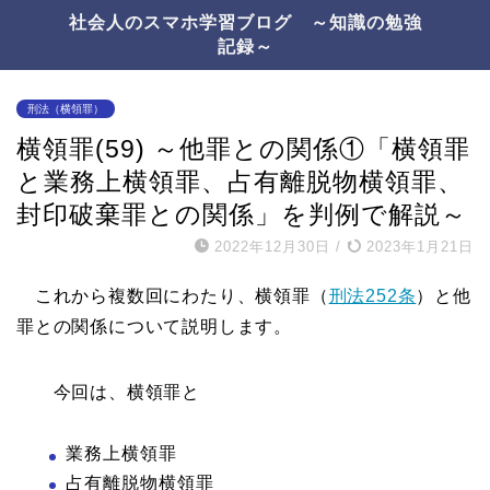
社会人のスマホ学習ブログ ～知識の勉強
記録～
刑法（横領罪）
横領罪(59) ～他罪との関係①「横領罪
と業務上横領罪、占有離脱物横領罪、
封印破棄罪との関係」を判例で解説～
2022年12月30日
/
2023年1月21日
これから複数回にわたり、横領罪（
刑法252条
）と他
罪との関係について説明します。
今回は、横領罪と
業務上横領罪
占有離脱物横領罪