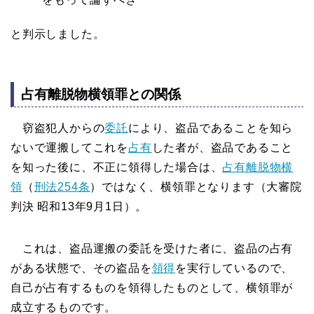
と判示しました。
占有離脱物横領罪との関係
窃盗犯人からの
委託
により、盗品であることを知ら
ないで運搬してこれを
占有
した者が、盗品であること
を知った後に、不正に領得した場合は、
占有離脱物横
領
（
刑法254条
）ではなく、横領罪となります（大審院
判決 昭和13年9月1日）。
これは、盗品運搬の委託を受けた者に、盗品の占有
がある状態で、その盗品を
領得
を実行しているので、
自己が占有するものを領得したものとして、横領罪が
成立するものです。