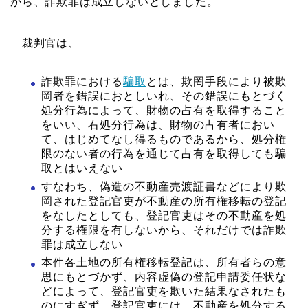
から、詐欺罪は成立しないとしました。
裁判官は、
詐欺罪における
騙取
とは、欺罔手段により被欺
岡者を錯誤におとしいれ、その錯誤にもとづく
処分行為によって、財物の占有を取得すること
をいい、右処分行為は、財物の占有者におい
て、はじめてなし得るものであるから、処分権
限のない者の行為を通じて占有を取得しても騙
取とはいえない
すなわち、偽造の不動産売渡証書などにより欺
岡された登記官吏が不動産の所有権移転の登記
をなしたとしても、登記官吏はその不動産を処
分する権限を有しないから、それだけでは詐欺
罪は成立しない
本件各土地の所有権移転登記は、所有者らの意
思にもとづかず、内容虚偽の登記申請委任状な
どによって、登記官吏を欺いた結果なされたも
のにすぎず、登記官吏には、不動産を処分する