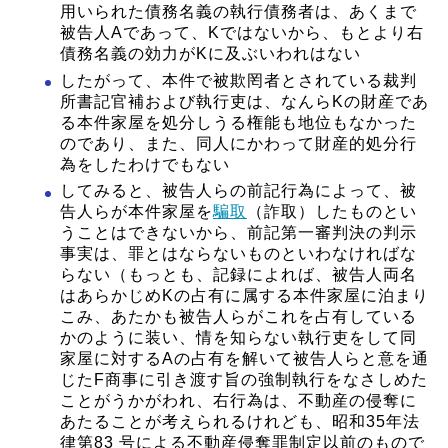
用いられた債務名義の執行債務者は、あくまで
被告人Aであって、Kではないから、もとより右
債務名義の効力がKに及ぶいわれはない
したがって、本件で被欺罔者とされている裁判
所書記官補および執行吏は、なんらKの財産であ
る本件家屋を処分しうる権能も地位もなかった
のであり、また、同人にかわって財産的処分行
為をしたわけでもない
してみると、被告人らの前記行為によって、被
告人らが本件家屋を
騙取
（詐取）したものとい
うことはできないから、前記第一審判決の判示
事実は、罪とはならないものといわなければな
らない（もっとも、記録によれば、被告人両名
はあらかじめKの占有に属する本件家屋に泊まり
こみ、あたかも被告人らがこれを占有している
かのように装い、情を知らない執行吏をして同
家屋に対するAの占有を解いて被告人らと意を通
じたF商事に引き渡す旨の強制執行をなさしめた
ことがうかがわれ、右行為は、不動産の侵奪に
あたることが考えられるけれども、昭和35年法
律第83 号による不動産侵奪罪制定以前のもので