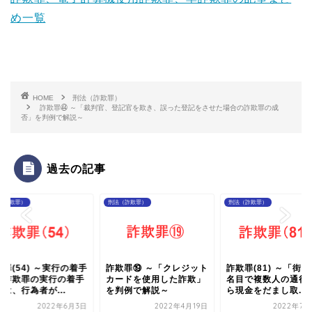
め一覧
HOME
刑法（詐欺罪）
詐欺罪㊹ ～「裁判官、登記官を欺き、誤った登記をさせた場合の詐欺罪の成
否」を判例で解説～
過去の記事
（詐欺罪）
刑法（詐欺罪）
刑法（詐欺罪）
罪(54) ～実行の着手
詐欺罪⑲ ～「クレジット
詐欺罪(81) ～「街
「詐欺罪の実行の着手
カードを使用した詐欺」
名目で複数人の通行
は、行為者が...
を判例で解説～
ら現金をだまし取...
2022年6月3日
2022年4月19日
2022年7月