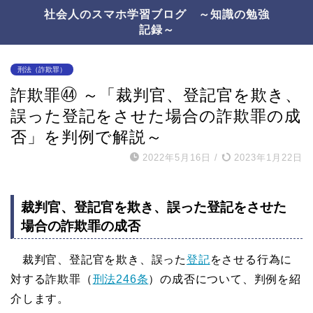
社会人のスマホ学習ブログ ～知識の勉強
記録～
刑法（詐欺罪）
詐欺罪㊹ ～「裁判官、登記官を欺き、
誤った登記をさせた場合の詐欺罪の成
否」を判例で解説～
2022年5月16日
/
2023年1月22日
裁判官、登記官を欺き、誤った登記をさせた
場合の詐欺罪の成否
裁判官、登記官を欺き、誤った
登記
をさせる行為に
対する詐欺罪（
刑法246条
）の成否について、判例を紹
介します。