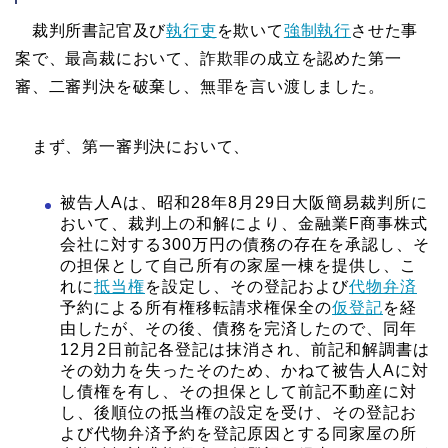
裁判所書記官及び
執行吏
を欺いて
強制執行
させた事
案で、最高裁において、詐欺罪の成立を認めた第一
審、二審判決を破棄し、無罪を言い渡しました。
まず、第一審判決において、
被告人Aは、昭和28年8月29日大阪簡易裁判所に
おいて、裁判上の和解により、金融業F商事株式
会社に対する300万円の債務の存在を承認し、そ
の担保として自己所有の家屋一棟を提供し、こ
れに
抵当権
を設定し、その登記および
代物弁済
予約による所有権移転請求権保全の
仮登記
を経
由したが、その後、債務を完済したので、同年
12月2日前記各登記は抹消され、前記和解調書は
その効力を失ったそのため、かねて被告人Aに対
し債権を有し、その担保として前記不動産に対
し、後順位の抵当権の設定を受け、その登記お
よび代物弁済予約を登記原因とする同家屋の所