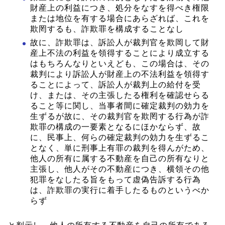
財産上の利益につき、処分をなすを得べき権限
または地位を有する場合にあらざれば、これを
欺罔するも、詐欺罪を構成することなし
故に、詐欺罪は、訴訟人が裁判官を欺岡して財
産上不法の利益を領得することにより成立する
はもちろんなりといえども、この場合は、その
裁判により訴訟人が財産上の不法利益を領得す
ることによって、訴訟人が裁判上の給付を受
け、または、その主張したる権利を確認せらる
ること等に関し、当事者間に確定裁判の効力を
生ずるが故に、その裁判官を欺罔する行為が詐
欺罪の構成の一要素となるにほかならず、故
に、民事上、何らの確定裁判の効力を生ずるこ
となく、単に刑事上有罪の裁判を得んがため、
他人の所有に属する不動産を自己の所有なりと
主張し、他人がその不動産につき、横領その他
犯罪をなしたる旨をもって虚偽告訴する行為
は、詐欺罪の実行に着手したるものというべか
らず