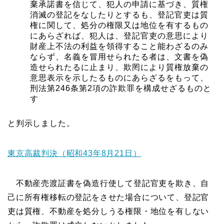
棄承諾書を信じて、犯人の申請に基づき、質権
消滅の登記をなしたりとするも、登記官吏は質
権に関して、処分の権限又は地位を有するもの
にあらざれば、犯人は、登記官吏の意思により
財産上不法の利益を領得すること能わざるのみ
ならず、名義を冒用せられたる者は、文書を偽
造せられたるに止まり、欺罔により質権放棄の
意思表示を示したるものにあらざるをもって、
刑法第246条第2項の詐欺罪を構成せざるものと
す
と判示しました。
東京高裁判決（昭和43年8月21日）
不動産売渡証書を偽造行使して登記官吏を欺き、自
己に所有権移転の登記をさせた場合について、登記官
吏は質権、不動産を処分しうる権限・地位を有しない