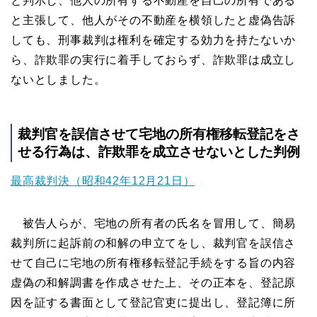
と判示し、他人の所有する不動産を自己の所有である
と主張して、他人がその不動産を横領したと虚偽告訴
しても、刑事裁判は権利を確定する効力を持たないか
ら、詐欺罪の実行に着手しておらず、詐欺罪は成立し
ないとしました。
裁判官を誤信させて宅地の所有権移転登記をさ
せる行為は、詐欺罪を成立させないとした判例
最高裁判決（昭和42年12月21日）
被告人らが、宅地の所有者の氏名を冒用して、簡易
裁判所に起訴前の和解の申立てをし、裁判官を誤信さ
せて自己に宅地の所有権移転登記手続をする旨の内容
虚偽の和解調書を作成させた上、その正本を、登記原
因を証する書面として登記官吏に提出し、登記簿に所