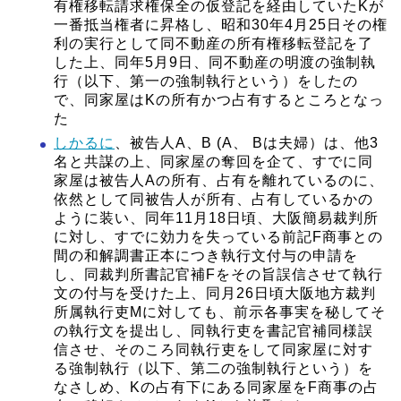
有権移転請求権保全の仮登記を経由していたKが
一番抵当権者に昇格し、昭和30年4月25日その権
利の実行として同不動産の所有権移転登記を了
した上、同年5月9日、同不動産の明渡の強制執
行（以下、第一の強制執行という）をしたの
で、同家屋はKの所有かつ占有するところとなっ
た
しかるに
、被告人A、B (A、 Bは夫婦）は、他3
名と共謀の上、同家屋の奪回を企て、すでに同
家屋は被告人Aの所有、占有を離れているのに、
依然として同被告人が所有、占有しているかの
ように装い、同年11月18日頃、大阪簡易裁判所
に対し、すでに効力を失っている前記F商事との
間の和解調書正本につき執行文付与の申請を
し、同裁判所書記官補Fをその旨誤信させて執行
文の付与を受けた上、同月26日頃大阪地方裁判
所属執行吏Mに対しても、前示各事実を秘してそ
の執行文を提出し、同執行吏を書記官補同様誤
信させ、そのころ同執行吏をして同家屋に対す
る強制執行（以下、第二の強制執行という）を
なさしめ、Kの占有下にある同家屋をF商事の占