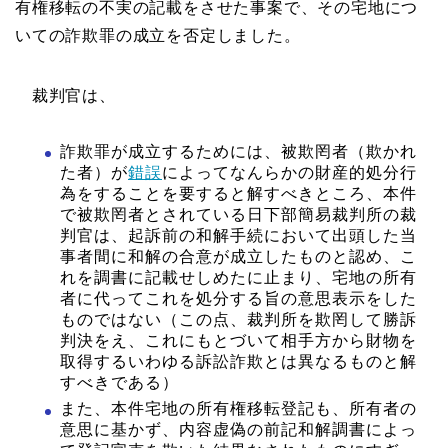
有権移転の不実の記載をさせた事案で、その宅地につ
いての詐欺罪の成立を否定しました。
裁判官は、
詐欺罪が成立するためには、被欺罔者（欺かれ
た者）が
錯誤
によってなんらかの財産的処分行
為をすることを要すると解すべきところ、本件
で被欺罔者とされている日下部簡易裁判所の裁
判官は、起訴前の和解手続において出頭した当
事者間に和解の合意が成立したものと認め、こ
れを調書に記載せしめたに止まり、宅地の所有
者に代ってこれを処分する旨の意思表示をした
ものではない（この点、裁判所を欺罔して勝訴
判決をえ、これにもとづいて相手方から財物を
取得するいわゆる訴訟詐欺とは異なるものと解
すべきである）
また、本件宅地の所有権移転登記も、所有者の
意思に基かず、内容虚偽の前記和解調書によっ