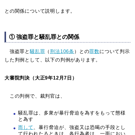
との関係について説明します。
① 強盗罪と騒乱罪との関係
強盗罪と
騒乱罪
（
刑法106条
）との
罪数
について判示
した判例として、以下の判例があります。
大審院判決（大正9年12月7日）
この判例で、裁判官は、
騒乱罪は、多衆が暴行脅迫を為すをもって態様
と為す
而して
、暴行脅迫が、強盗又は恐喝の手段とし
て行われたるときは、各行為者は、一面におい