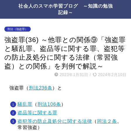
社会人のスマホ学習ブログ ～知識の勉強
記録～
刑法（強盗罪）
強盗罪(36) ～他罪との関係⑨「強盗罪
と騒乱罪、盗品等に関する罪、盗犯等
の防止及処分に関する法律（常習強
盗）との関係」を判例で解説～
2023年1月31日
/
2024年2月10日
強盗罪（
刑法236条
）と
騒乱罪
（
刑法106条
）
盗品等に関する罪
盗犯等の防止及処分に関する法律
（
同法２条
、
常習強盗）