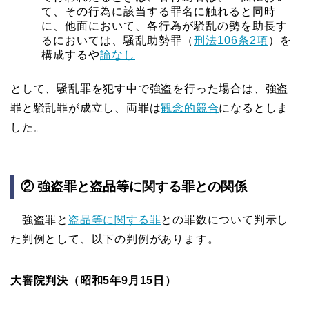
て、その行為に該当する罪名に触れると同時
に、他面において、各行為が騒乱の勢を助長す
るにおいては、騒乱助勢罪（
刑法106条2項
）を
構成するや
論なし
として、騒乱罪を犯す中で強盗を行った場合は、強盗
罪と騒乱罪が成立し、両罪は
観念的競合
になるとしま
した。
② 強盗罪と盗品等に関する罪との関係
強盗罪と
盗品等に関する罪
との罪数について判示し
た判例として、以下の判例があります。
大審院判決（昭和5年9月15日）