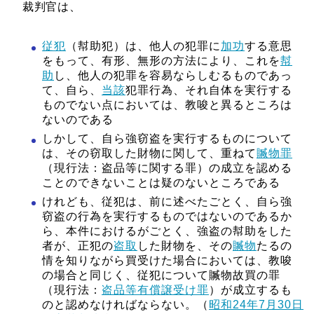
裁判官は、
従犯
（幇助犯）は、他人の犯罪に
加功
する意思
をもって、有形、無形の方法により、これを
幇
助
し、他人の犯罪を容易ならしむるものであっ
て、自ら、
当該
犯罪行為、それ自体を実行する
ものでない点においては、教唆と異るところは
ないのである
しかして、自ら強窃盗を実行するものについて
は、その窃取した財物に関して、重ねて
贓物罪
（現行法：盗品等に関する罪）の成立を認める
ことのできないことは疑のないところである
けれども、従犯は、前に述べたごとく、自ら強
窃盗の行為を実行するものではないのであるか
ら、本件におけるがごとく、強盗の幇助をした
者が、正犯の
盗取
した財物を、その
贓物
たるの
情を知りながら買受けた場合においては、教唆
の場合と同じく、従犯について贓物故買の罪
（現行法：
盗品等有償譲受け罪
）が成立するも
のと認めなければならない。（
昭和24年7月30日