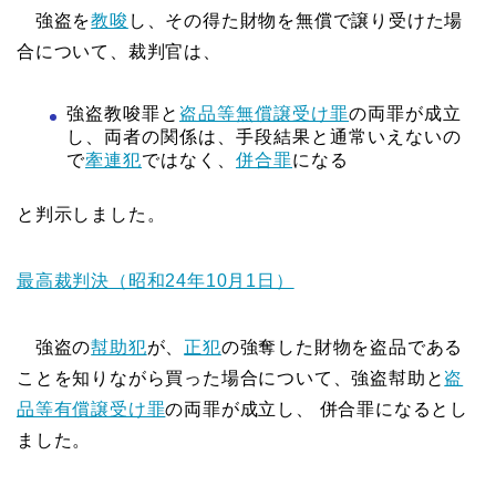
強盗を
教唆
し、その得た財物を無償で譲り受けた場
合について、裁判官は、
強盗教唆罪と
盗品等無償譲受け罪
の両罪が成立
し、両者の関係は、手段結果と通常いえないの
で
牽連犯
ではなく、
併合罪
になる
と判示しました。
最高裁判決（昭和24年10月1日）
強盗の
幇助犯
が、
正犯
の強奪した財物を盗品である
ことを知りながら買った場合について、強盗幇助と
盗
品等有償譲受け罪
の両罪が成立し、 併合罪になるとし
ました。