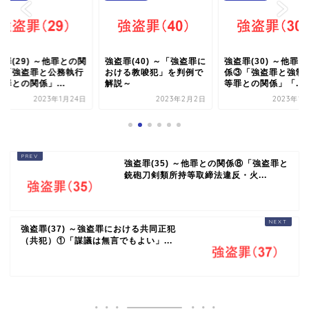
罪(29) ～他罪との関
強盗罪(40) ～「強盗罪に
強盗罪(30) ～他罪
②「強盗罪と公務執行
おける教唆犯」を判例で
係③「強盗罪と強制
罪との関係」...
解説～
等罪との関係」「...
2023年1月24日
2023年2月2日
2023年1
強盗罪(35) ～他罪との関係⑧「強盗罪と
銃砲刀剣類所持等取締法違反・火...
強盗罪(37) ～強盗罪における共同正犯
（共犯）①「謀議は無言でもよい」...