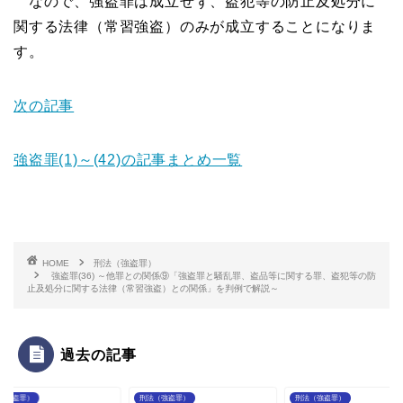
なので、強盗罪は成立せず、盗犯等の防止及処分に
関する法律（常習強盗）のみが成立することになりま
す。
次の記事
強盗罪(1)～(42)の記事まとめ一覧
HOME
刑法（強盗罪）
強盗罪(36) ～他罪との関係⑨「強盗罪と騒乱罪、盗品等に関する罪、盗犯等の防
止及処分に関する法律（常習強盗）との関係」を判例で解説～
過去の記事
（強盗罪）
刑法（強盗罪）
刑法（強盗罪）