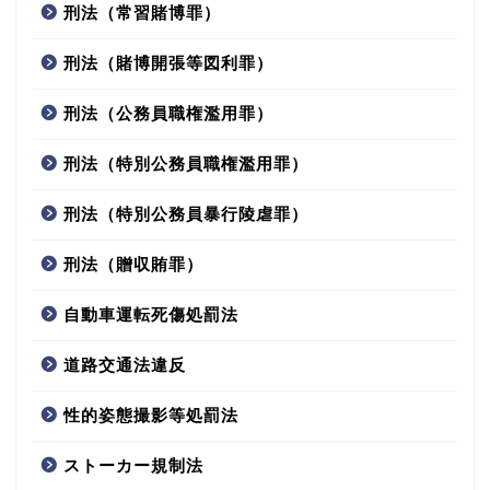
刑法（常習賭博罪）
刑法（賭博開張等図利罪）
刑法（公務員職権濫用罪）
刑法（特別公務員職権濫用罪）
刑法（特別公務員暴行陵虐罪）
刑法（贈収賄罪）
自動車運転死傷処罰法
道路交通法違反
性的姿態撮影等処罰法
ストーカー規制法