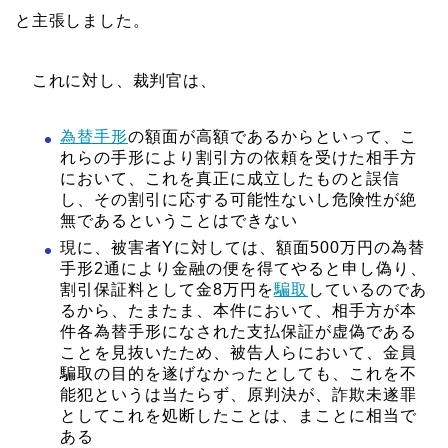
と主張しました。
これに対し、裁判官は、
為替手形
の額面が高額であるからといって、こ
れらの手形により割引方の依頼を受けた相手方
において、これを真正に成立したものと誤信
し、その割引に応する可能性ないし危険性が絶
無であるということはできない
現に、被害者Yに対しては、額面500万円の為替
手形2通により金融の便を得てやると申し偽り、
割引保証料として金8万円を
騙取
しているのであ
るから、たまたま、本件において、相手方が本
件各為替手形になされた支払保証が虚偽である
ことを見抜いたため、被告人らにおいて、金員
騙取の目的を遂げなかったとしても、これを不
能犯というは当たらず、原判決が、詐欺未遂罪
としてこれを処断したことは、まことに相当で
ある