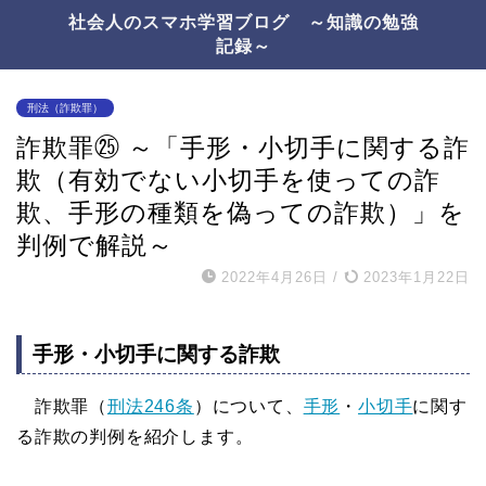
社会人のスマホ学習ブログ ～知識の勉強
記録～
刑法（詐欺罪）
詐欺罪㉕ ～「手形・小切手に関する詐
欺（有効でない小切手を使っての詐
欺、手形の種類を偽っての詐欺）」を
判例で解説～
2022年4月26日
/
2023年1月22日
手形・小切手に関する詐欺
詐欺罪（
刑法246条
）について、
手形
・
小切手
に関す
る詐欺の判例を紹介します。