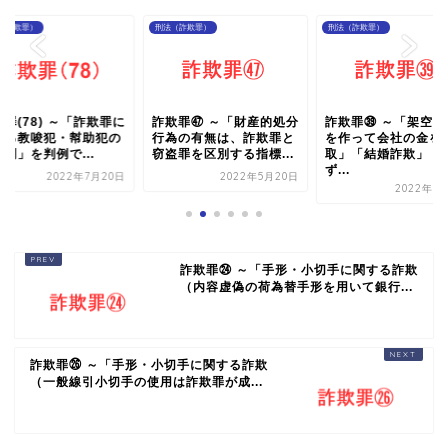
（詐欺罪）
刑法（詐欺罪）
刑法（詐欺罪）
罪(78) ～「詐欺罪に
詐欺罪㊼ ～「財産的処分
詐欺罪㊴ ～「架空の
ける教唆犯・幇助犯の
行為の有無は、詐欺罪と
を作って会社の金を
例」を判例で...
窃盗罪を区別する指標...
取」「結婚詐欺」「
ず...
2022年7月20日
2022年5月20日
2022年5
詐欺罪㉔ ～「手形・小切手に関する詐欺
（内容虚偽の荷為替手形を用いて銀行...
詐欺罪㉖ ～「手形・小切手に関する詐欺
（一般線引小切手の使用は詐欺罪が成...