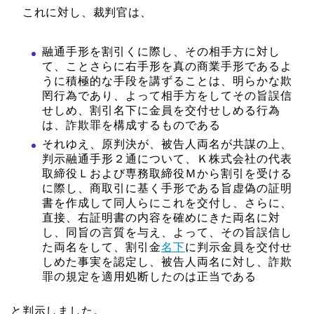
これに対し、裁判官は、
融通手形を割引くに際し、その相手方に対し
て、ことさらに右手形を真の商業手形であるよ
うに積極的な手段を講ずることは、明らかな欺
罔行為であり、よって相手方をしてその旨誤信
せしめ、割引名下に金員を交付せしめる行為
は、詐欺罪を構成するものである
それゆえ、原判決が、被告人両名が共謀の上、
判示融通手形２通について、Ｋ株式会社の代表
取締役Ｌおよび専務取締役Ｍから割引を受ける
に際し、商取引に基く手形である旨虚偽の証明
書を作成して同人らにこれを交付し、さらに、
直接、右証明書の内容を確めにきた両名に対
し、同旨の言質を与え、よって、その旨誤信し
た両名をして、割引金
名下
に判示金員を交付せ
しめた事実を認定し、被告人両名に対し、詐欺
罪の規定を適用処断したのは正当である
と判示しました。