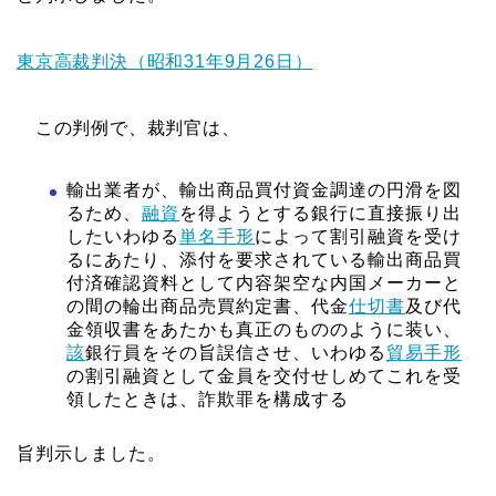
東京高裁判決（昭和31年9月26日）
この判例で、裁判官は、
輸出業者が、輸出商品買付資金調達の円滑を図
るため、
融資
を得ようとする銀行に直接振り出
したいわゆる
単名手形
によって割引融資を受け
るにあたり、添付を要求されている輸出商品買
付済確認資料として内容架空な内国メーカーと
の間の輪出商品売買約定書、代金
仕切書
及び代
金領収書をあたかも真正のもののように装い、
該
銀行員をその旨誤信させ、いわゆる
貿易手形
の割引融資として金員を交付せしめてこれを受
領したときは、詐欺罪を構成する
旨判示しました。