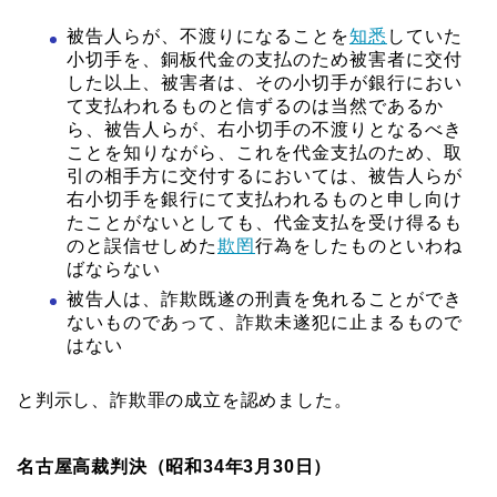
被告人らが、不渡りになることを
知悉
していた
小切手を、銅板代金の支払のため被害者に交付
した以上、被害者は、その小切手が銀行におい
て支払われるものと信ずるのは当然であるか
ら、被告人らが、右小切手の不渡りとなるべき
ことを知りながら、これを代金支払のため、取
引の相手方に交付するにおいては、被告人らが
右小切手を銀行にて支払われるものと申し向け
たことがないとしても、代金支払を受け得るも
のと誤信せしめた
欺罔
行為をしたものといわね
ばならない
被告人は、詐欺既遂の刑責を免れることができ
ないものであって、詐欺未遂犯に止まるもので
はない
と判示し、詐欺罪の成立を認めました。
名古屋高裁判決（昭和34年3月30日）