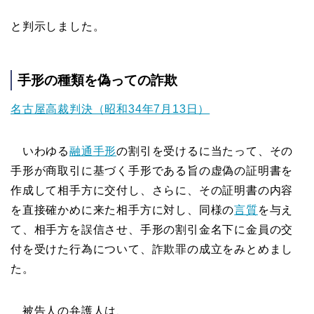
と判示しました。
手形の種類を偽っての詐欺
名古屋高裁判決（昭和34年7月13日）
いわゆる
融通手形
の割引を受けるに当たって、その
手形が商取引に基づく手形である旨の虚偽の証明書を
作成して相手方に交付し、さらに、その証明書の内容
を直接確かめに来た相手方に対し、同様の
言質
を与え
て、相手方を誤信させ、手形の割引金名下に金員の交
付を受けた行為について、詐欺罪の成立をみとめまし
た。
被告人の弁護人は、