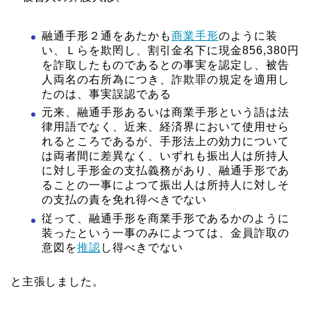
融通手形２通をあたかも
商業手形
のように装
い、Ｌらを欺罔し、割引金名下に現金856,380円
を詐取したものであるとの事実を認定し、被告
人両名の右所為につき、詐欺罪の規定を適用し
たのは、事実誤認である
元来、融通手形あるいは商業手形という語は法
律用語でなく、近来、経済界において使用せら
れるところであるが、手形法上の効力について
は両者間に差異なく、いずれも振出人は所持人
に対し手形金の支払義務があり、融通手形であ
ることの一事によつて振出人は所持人に対しそ
の支払の責を免れ得べきでない
従って、融通手形を商業手形であるかのように
装ったという一事のみによつては、金員詐取の
意図を
推認
し得べきでない
と主張しました。