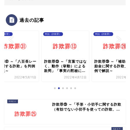
過去の記事
（詐欺罪）
刑法（詐欺罪）
刑法（詐欺罪）
欺罪㉛ ～「八百長レー
詐欺罪⑬ ～「言葉ではな
詐欺罪㉘ ～「補助金
に関する詐欺」を判例
く、動作（挙動）による
励金に関する詐欺」
解説～
欺罔」「事実の黙秘に...
例で解説～
2022年5月11日
2022年4月12日
2022年5
詐欺罪㉕ ～「手形・小切手に関する詐欺
（有効でない小切手を使っての詐欺、...