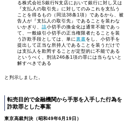
る株式会社S銀行N支店において銀行に対し又は
『支払人の取引先』に対してのみこれを支払う
ことを得るもの（同法38条1項）であるから、被
告人が『支払人の取引先』であることを装わな
いかぎり、
該
小切手の換金化は通常不能であっ
て、一般線引小切手の正当権限者たることを装
う詐欺手段としては、単に
裏書
をし、小切手を
提出して正当な所持人であることを装うだけで
は支払人を欺罔することが定型的に不能である
というべく、刑法246条1項の罪には当らないと
解すべきである
と判示しました。
転売目的で金融機関から手形を入手した行為を
詐欺罪とした事案
東京高裁判決（昭和49年6月19日）