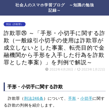
社会人のスマホ学習ブログ ～知識の勉強
記録～
刑法（詐欺罪）
詐欺罪㉖ ～「手形・小切手に関する詐
欺（一般線引小切手の使用は詐欺罪が
成立しないとした事案、転売目的で金
融機関から手形を入手した行為を詐欺
罪とした事案）」を判例で解説～
2022年4月28日
/
2023年1月22日
手形・小切手に関する詐欺
詐欺罪（
刑法246条
）について、
手形
・
小切手
に関す
る詐欺の判例を紹介します。