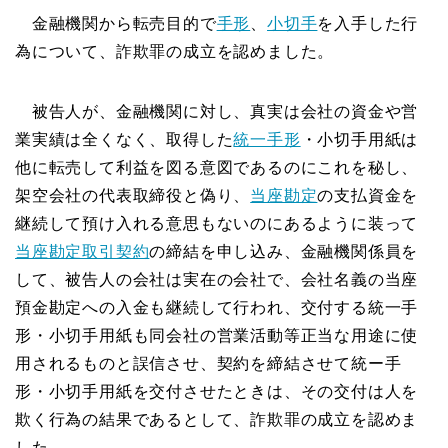
金融機関から転売目的で
手形
、
小切手
を入手した行
為について、詐欺罪の成立を認めました。
被告人が、金融機関に対し、真実は会社の資金や営
業実績は全くなく、取得した
統一手形
・小切手用紙は
他に転売して利益を図る意図であるのにこれを秘し、
架空会社の代表取締役と偽り、
当座勘定
の支払資金を
継続して預け入れる意思もないのにあるように装って
当座勘定取引契約
の締結を申し込み、金融機関係員を
して、被告人の会社は実在の会社で、会社名義の当座
預金勘定への入金も継続して行われ、交付する統一手
形・小切手用紙も同会社の営業活動等正当な用途に使
用されるものと誤信させ、契約を締結させて統ー手
形・小切手用紙を交付させたときは、その交付は人を
欺く行為の結果であるとして、詐欺罪の成立を認めま
した。