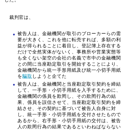
裁判官は、
被告人は、金融機関が取引のブローカーらの需
要が大きく、これを他に転売すれば、多額の利
益が得られることに着目し、登記簿上存在する
だけで全然実体がないく、事務所や営業実態等
も全くない架空の会社の名義で市中の金融機関
との間に当座勘定取引を開始することにより、
金融機関から統一手形用紙及び統一小切手用紙
を
騙取
しようと企てた
被告人は、金融機関と当座勘定取引契約を締結
して、一手形・小切手用紙を入手するために、
金融機関の係員を欺罔し、その欺罔行為の結
果、係員を誤信させて、当座勘定取引契約を締
結させ、その契約に基づいて被告人自身に対
し、統一手形・小切手用紙を交付させたもので
あるから、右手形・小切手用紙の交付は、被告
人の欺罔行為の結果であるといわねばならない