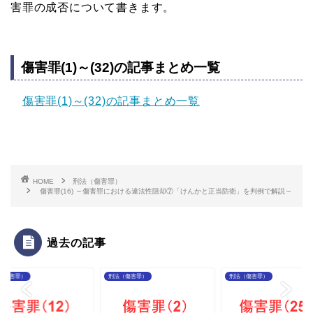
害罪の成否について書きます。
傷害罪(1)～(32)の記事まとめ一覧
傷害罪(1)～(32)の記事まとめ一覧
HOME
刑法（傷害罪）
傷害罪(16) ～傷害罪における違法性阻却⑦「けんかと正当防衛」を判例で解説～
過去の記事
（傷害罪）
刑法（傷害罪）
刑法（傷害罪）