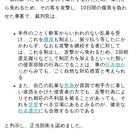
ら免れるため、その客を攻撃し、10日間の傷害を負わ
せた事案で、裁判官は、
本件のごとく酔客からいわれのない乱暴を受
け、これを
幾度
も制止し、振り払う等したにか
かわらず、なおも攻撃を継続する者に対して
は、これを制止し、攻撃から免れるため、1回程
度足蹴りなどして制圧力を加えるといった類い
の侵害排除の行為にでることは、事の
行き掛か
り
からみても、ごく自然な対応措置と考えられ
る
また、自己の乱暴な
所為
が原因で相手方に著し
い迷惑をかけた侵害者の方でも、反撃行為によ
りそれ相応の不利益を被ることがあっても、そ
れを
甘受
すべき立場にあるとみるのが、健全な
社会通念
にも合致するものである
と判示し、正当防衛を認めました。