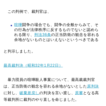
この判例で、裁判官は、
喧嘩
闘争の場合でも、闘争の全般からみて、そ
の行為が法律秩序に反するものでないと認めら
れる限り、
刑法36条
の正当防衛の観念を容れる
余地がないものとはいえないというべきである
と判示しました。
最高裁判決（昭和32年1月22日）
暴力団員の喧嘩殺人事案について、最高裁裁判官
は、正当防衛の観念を容れる余地がないとした
原判決
に対し、
破棄差戻し
の判決を言い渡し、
原審
となる高
等裁判所に裁判のやり直しを命じました。