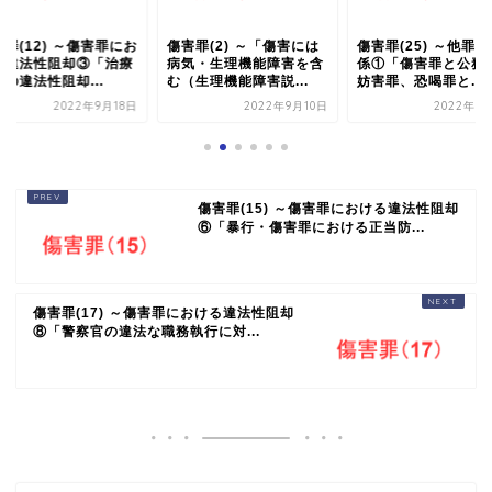
罪(12) ～傷害罪にお
傷害罪(2) ～「傷害には
傷害罪(25) ～他罪
る違法性阻却③「治療
病気・生理機能障害を含
係①「傷害罪と公務
の違法性阻却...
む（生理機能障害説...
妨害罪、恐喝罪と...
2022年9月18日
2022年9月10日
2022年1
傷害罪(15) ～傷害罪における違法性阻却
⑥「暴行・傷害罪における正当防...
傷害罪(17) ～傷害罪における違法性阻却
⑧「警察官の違法な職務執行に対...