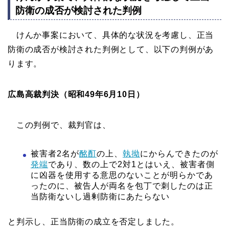
防衛の成否が検討された判例
けんか事案において、具体的な状況を考慮し、正当
防衛の成否が検討された判例として、以下の判例があ
ります。
広島高裁判決（昭和49年6月10日）
この判例で、裁判官は、
被害者2名が
酩酊
の上、
執拗
にからんできたのが
発端
であり、数の上で2対1とはいえ、被害者側
に凶器を使用する意思のないことが明らかであ
ったのに、被告人が両名を包丁で刺したのは正
当防衛ないし過剰防衛にあたらない
と判示し、正当防衛の成立を否定しました。