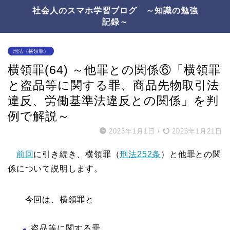
社会人のスマホ学習ブログ ～知識の勉強
記録～
刑法（横領罪）
横領罪(64) ～他罪との関係⑥「横領罪
と盗品等に関する罪、商品先物取引法
違反、労働基準法違反との関係」を判
例で解説～
2023年1月1日
/
2023年1月21日
前回
に引き続き、横領罪（
刑法252条
）と他罪との関
係について説明します。
今回は、横領罪と
盗品等に関する罪