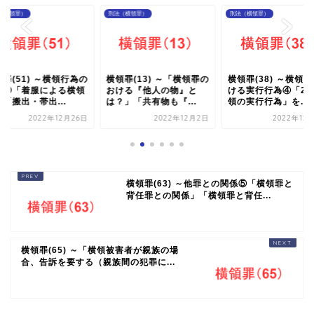
（横領罪）
刑法（横領罪）
刑法（横領罪）
罪(51) ～横領行為の
横領罪(13) ～「横領罪の
横領罪(38) ～横領
型⑫「着服による横領
おける『他人の物』と
ける実行行為④「2
「搬出・帯出...
は？」「共有物も『...
領の実行行為」を...
2022年12月26日
2022年12月2日
2022年12
横領罪(63) ～他罪との関係⑤「横領罪と
背任罪との関係」「横領罪と背任...
横領罪(65) ～「横領被害者が親族の場
合、告訴を要する（親族間の犯罪に...