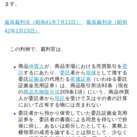
ます。
最高裁判決（昭和41年7月13日）
、
最高裁判決（昭和
42年2月23日）
この判例で、裁判官は、
商品
仲買人
が、商品市場における売買取引を
受
託
するにあたり、
委託
者から
担保
として徴する
委託
証拠金
の代用たる
有価証券
（いわゆる委託
証拠金充用証券）は、商品取引所法92条（現在
の
商品先物取引法
209条1項）にいう、商品仲買
人が委託者から
預託
を受けて又はその者の計算
において占有する物には含まれない
委託者から預かり保管していた委託証拠金充用
証券を、委託者の書面による同意を得ないで担
保に供し、あるいは処分したとしても、業務上
横領罪の成否を論ずることは別として、少なく