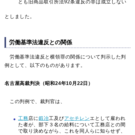
とも旧商品取引所法92条違反の罪は成立しない
としました。
労働基準法違反との関係
労働基準法違反と横領罪の関係について判示した判
例として、以下のものがあります。
名古屋高裁判決（昭和24年10月22日）
この判例で、裁判官は、
工務
店に
鍛冶
工及び
アセチレン
エとして雇われ
た者が、部下３名の給料について工務店との間
で取り決めながら、これを同人らに知らせず、