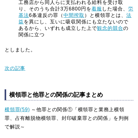
工務店から同人らに支払われる給料を受け取
り、そのうち合計3万6800円を
着服
した場合、
労
基法
6条違反の罪（
中間搾取
）と横領罪とは、
法
益
を異にし、互いに吸収関係にも立たないので
あるから、いずれも成立した上で
観念的競合
の
関係に立つ
としました。
次の記事
横領罪と他罪との関係の記事まとめ
横領罪(59)
～他罪との関係①「横領罪と業務上横領
罪、占有離脱物横領罪、封印破棄罪との関係」を判例
で解説～