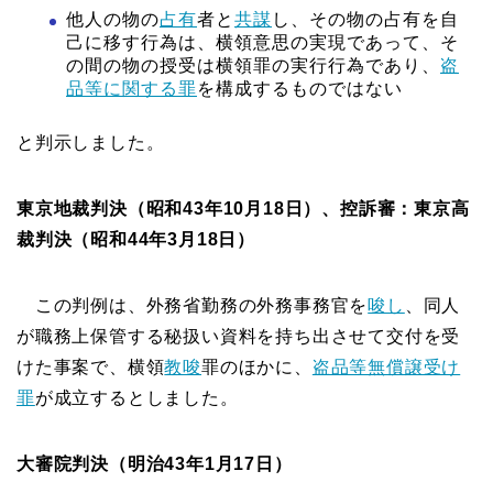
他人の物の
占有
者と
共謀
し、その物の占有を自
己に移す行為は、横領意思の実現であって、そ
の間の物の授受は横領罪の実行行為であり、
盗
品等に関する罪
を構成するものではない
と判示しました。
東京地裁判決（昭和43年10月18日）、控訴審：東京高
裁判決（昭和44年3月18日）
この判例は、外務省勤務の外務事務官を
唆し
、同人
が職務上保管する秘扱い資料を持ち出させて交付を受
けた事案で、横領
教唆
罪のほかに、
盗品等無償譲受け
罪
が成立するとしました。
大審院判決（明治43年1月17日）