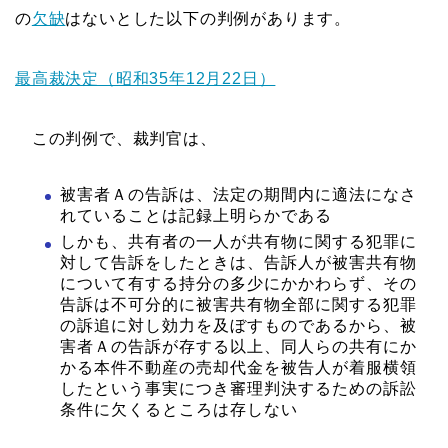
の
欠缺
はないとした以下の判例があります。
最高裁決定（昭和35年12月22日）
この判例で、裁判官は、
被害者Ａの告訴は、法定の期間内に適法になさ
れていることは記録上明らかである
しかも、共有者の一人が共有物に関する犯罪に
対して告訴をしたときは、告訴人が被害共有物
について有する持分の多少にかかわらず、その
告訴は不可分的に被害共有物全部に関する犯罪
の訴追に対し効力を及ぼすものであるから、被
害者Ａの告訴が存する以上、同人らの共有にか
かる本件不動産の売却代金を被告人が着服横領
したという事実につき審理判決するための訴訟
条件に欠くるところは存しない