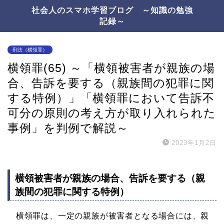
社会人のスマホ学習ブログ ～知識の勉強
記録～
刑法（横領罪）
横領罪(65) ～「横領被害者が親族の場
合、告訴を要する（親族間の犯罪に関
する特例）」「横領罪において告訴不
可分の原則の考え方が取り入れられた
事例」を判例で解説～
2023年1月2日
横領被害者が親族の場合、告訴を要する（親
族間の犯罪に関する特例）
横領罪は、一定の親族が被害者となる場合には、親