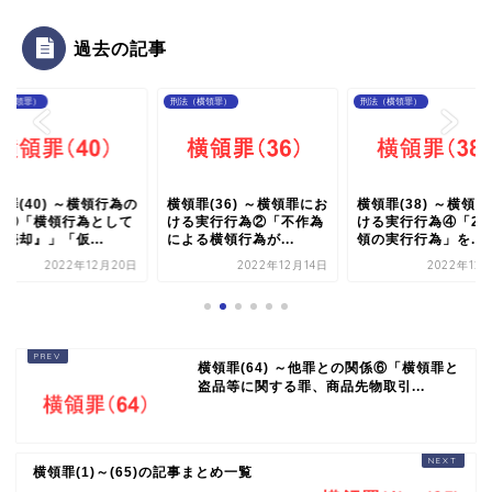
過去の記事
（横領罪）
刑法（横領罪）
刑法（横領罪）
罪(40) ～横領行為の
横領罪(36) ～横領罪にお
横領罪(38) ～横領
型①「横領行為として
ける実行行為②「不作為
ける実行行為④「2
売却』」「仮...
による横領行為が...
領の実行行為」を...
2022年12月20日
2022年12月14日
2022年12
横領罪(64) ～他罪との関係⑥「横領罪と
盗品等に関する罪、商品先物取引...
横領罪(1)～(65)の記事まとめ一覧