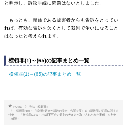
と判示し、訴訟手続に問題はないとしました。
もっとも、親族である被害者からも告訴をとってい
れば、有効な告訴を欠くとして裁判で争いになること
はなったと考えられます。
横領罪(1)～(65)の記事まとめ一覧
横領罪(1)～(65)の記事まとめ一覧
HOME
刑法（横領罪）
横領罪(65) ～「横領被害者が親族の場合、告訴を要する（親族間の犯罪に関する
特例）」「横領罪において告訴不可分の原則の考え方が取り入れられた事例」を判例
で解説～