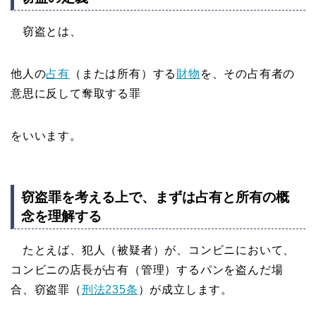
窃盗とは、
他人の
占有
（または所有）する
財物
を、その占有者の
意思に反して奪取する罪
をいいます。
窃盗罪を考える上で、まずは占有と所有の概
念を理解する
たとえば、犯人（被疑者）が、コンビニにおいて、
コンビニの店長が占有（管理）するパンを盗んだ場
合、窃盗罪（
刑法235条
）が成立します。