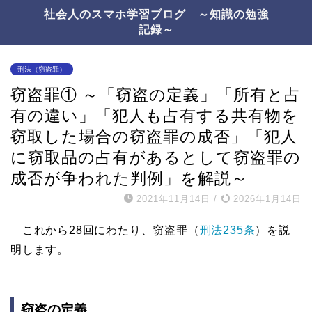
社会人のスマホ学習ブログ ～知識の勉強
記録～
刑法（窃盗罪）
窃盗罪① ～「窃盗の定義」「所有と占
有の違い」「犯人も占有する共有物を
窃取した場合の窃盗罪の成否」「犯人
に窃取品の占有があるとして窃盗罪の
成否が争われた判例」を解説～
2021年11月14日
/
2026年1月14日
これから28回にわたり、窃盗罪（
刑法235条
）を説
明します。
窃盗の定義