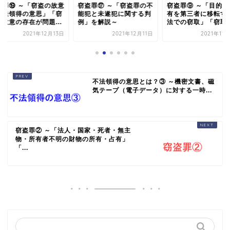
盗罪⑲ ～「窃盗の故意
窃盗罪⑰ ～「窃盗罪の不
窃盗罪⑨ ～「目的物
不法領得の意思」「窃
能犯と未遂犯に関する判
有を第三者に移転す
の故意の存在が問題...
例」を解説～
法での窃取」「窃取は.
2021年12月13日
2021年12月11日
2021年11
不法領得の意思とは？③ ～機密文書、磁
気テープ（電子データ）に対する一時...
窃盗罪② ～「法人・国家・死者・無主
物・所有者不明の財物の所有・占有」
「...