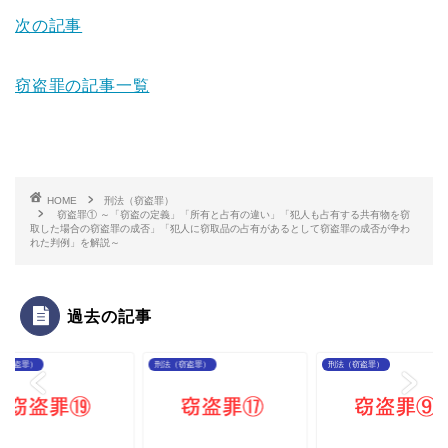
次の記事
窃盗罪の記事一覧
HOME
刑法（窃盗罪）
窃盗罪① ～「窃盗の定義」「所有と占有の違い」「犯人も占有する共有物を窃
取した場合の窃盗罪の成否」「犯人に窃取品の占有があるとして窃盗罪の成否が争わ
れた判例」を解説～
過去の記事
（窃盗罪）
刑法（窃盗罪）
刑法（窃盗罪）