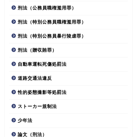
刑法（公務員職権濫用罪）
刑法（特別公務員職権濫用罪）
刑法（特別公務員暴行陵虐罪）
刑法（贈収賄罪）
自動車運転死傷処罰法
道路交通法違反
性的姿態撮影等処罰法
ストーカー規制法
少年法
論文（刑法）