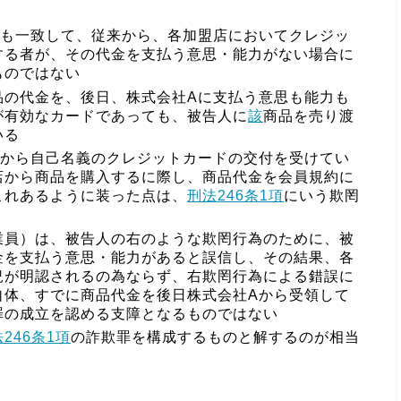
側も一致して、従来から、各加盟店においてクレジッ
する者が、その代金を支払う意思・能力がない場合に
ものではない
品の代金を、後日、株式会社Aに支払う意思も能力も
が有効なカードであっても、被告人に
該
商品を売り渡
いる
Aから自己名義のクレジットカードの交付を受けてい
店から商品を購入するに際し、商品代金を会員規約に
これあるように装った点は、
刑法246条1項
にいう欺罔
業員）は、被告人の右のような欺罔行為のために、被
金を支払う意思・能力があると誤信し、その結果、各
況が明認されるの為ならず、右欺罔行為による錯誤に
自体、すでに商品代金を後日株式会社Aから受領して
罪の成立を認める支障となるものではない
246条1項
の詐欺罪を構成するものと解するのが相当