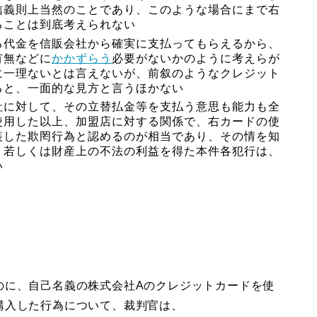
信義則上当然のことであり、このような場合にまで右
ることは到底考えられない
る代金を信販会社から確実に支払ってもらえるから、
有無などに
かかずらう
必要がないかのように考えらが
に一理ないとは言えないが、前叙のようなクレジット
ると、一面的な見方と言うほかない
社に対して、その立替払金等を支払う意思も能力も全
使用した以上、加盟店に対する関係で、右カードの使
装した欺罔行為と認めるのが相当であり、その情を知
、若しくは財産上の不法の利益を得た本件各犯行は、
い
に、自己名義の株式会社Aのクレジットカードを使
購入した行為について、裁判官は、