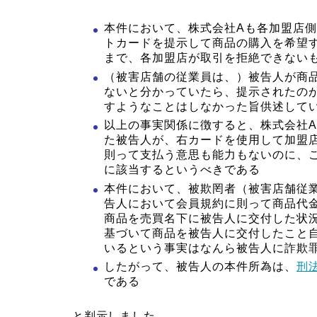
本件において、株式会社Aも各加盟店
トカードを提示して商品の購入を希望
まで、各加盟店が取引を拒絶できない
（被害店舗の従業員は、）被告人が商
ないと分かっていたら、提示されたの
すようなことはしなかった旨供述して
以上の事実関係に徴すると、株式会社
た被告人が、右カードを使用して加盟
則って支払う意思も能力もないのに、
に該当するというべきである
本件において、被欺罔者（被害店舗従
告人において会員規約に則って商品代
商品を売買名下に被告人に交付した状
基づいて商品を被告人に交付したこと
いるという事実はなんら被告人に詐欺
したがって、被告人の本件所為は、
刑法
である
と判示しました。