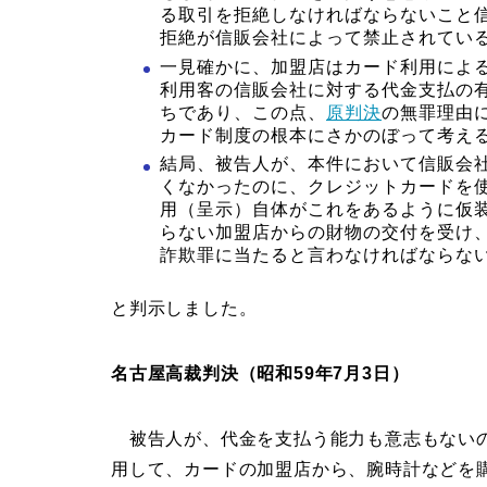
る取引を拒絶しなければならないこと
拒絶が信販会社によって禁止されてい
一見確かに、加盟店はカード利用によ
利用客の信販会社に対する代金支払の
ちであり、この点、
原判決
の無罪理由
カード制度の根本にさかのぼって考え
結局、被告人が、本件において信販会
くなかったのに、クレジットカードを
用（呈示）自体がこれをあるように仮
らない加盟店からの財物の交付を受け
詐欺罪に当たると言わなければならな
と判示しました。
名古屋高裁判決（昭和59年7月3日）
被告人が、代金を支払う能力も意志もないの
用して、カードの加盟店から、腕時計などを