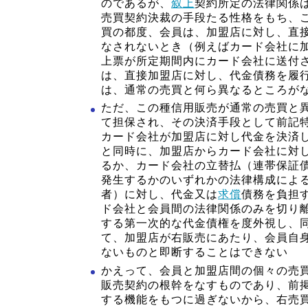
のであるが、
叙上
契約所定の法律関係は
売買契約決裁の手段たる性格をもち、
買の都度、会員は、加盟店に対し、直
なされないとき（例えばカード会社に
上票が所定期間内にカード会社に送付
は、直接加盟店に対し、代金債務を履
は、通常の売買と何ら異なるところが
ただ、この種信用販売が通常の売買と
て担保され、その決済手段として前記
カード会社が加盟店に対し代金を決済
と同時に、加盟店からカード会社に対
るか、カード会社の立替払（連帯保証
発生するかのいずれかの法律構成によ
者）に対し、代金又は
求償
債務を負担
ド会社と会員間の法律関係のみを切り
する第一次的な代金債権を度外視し、
て、加盟店が右販売にあたり、会員自
ないものと即断することはできない
かえって、会員と加盟店間の個々の売
販売契約の根幹をなすものであり、前
する機能をもつに過ぎないから、右売