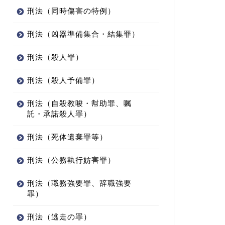
刑法（同時傷害の特例）
刑法（凶器準備集合・結集罪）
刑法（殺人罪）
刑法（殺人予備罪）
刑法（自殺教唆・幇助罪、嘱
託・承諾殺人罪）
刑法（死体遺棄罪等）
刑法（公務執行妨害罪）
刑法（職務強要罪、辞職強要
罪）
刑法（逃走の罪）