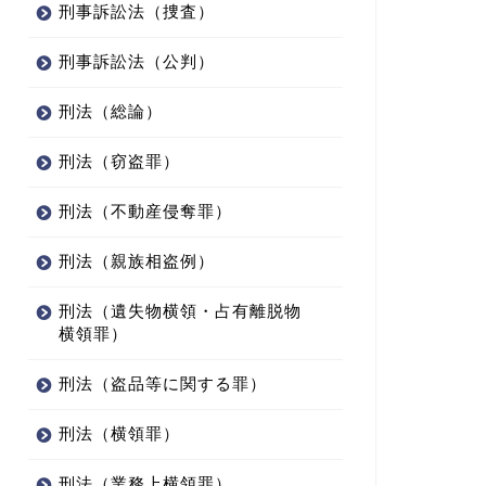
刑事訴訟法（捜査）
刑事訴訟法（公判）
刑法（総論）
刑法（窃盗罪）
刑法（不動産侵奪罪）
刑法（親族相盗例）
刑法（遺失物横領・占有離脱物
横領罪）
刑法（盗品等に関する罪）
刑法（横領罪）
刑法（業務上横領罪）