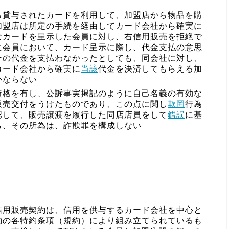
ら貸与されたカードを利用して、加盟店から物品を購
加盟店は所定の手続を経由してカード会社から確実に
なカードを呈示した会員に対し、右信用販売を拒絶で
に会員において、カード呈示に際し、代金支払の意思
その代金を支払わなかったとしても、同会社に対し、
カード会社から確実に
当該
代金を決済してもらえる加
かならない
資格を有し、公訴事実掲記のように自己名義の有効な
販売交付をうけたものであり、この点に関し
欺罔
行為
認して、販売譲渡を履行した同店店員をして
錯誤
に基
ら、その所為は、詐欺罪を構成しない
信用販売契約は、信用を供与するカード会社を中心と
約の各特約条項（規約）により組み立てられているも