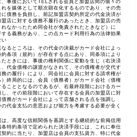
、事後においてTELされる会員と加盟店間の個々の
これを媒体として順次顕在化するものであり、その売
接に債務を負担し、前記加盟店契約所定の代金決済が
加盟店に対する債務不履行のあったとき、加盟店の売
されなかったため同会社が免責されたときなど）に
行する義務があり、この点カード利用行為の法律効果
ない
異なるところは、その代金の決裁がカード会社によっ
特約条項（規約）が存在する点にあり、同条項により
したときには、事後の権利関係に変動を生じ（右決済
し、代金債権の譲渡がなされて、その債権者が交代す
債務の履行）により、同会社に会員に対する請求権が
る）終局的には、会員（債務者）がカード会社（債権
することとなるのであるが、右最終段階におけるカー
離し、その前段階において存在する会員の加盟店に対
同債務がカード会社によって店舗される点を強調し
身の代金支払の意思および能力を考慮する必要が全く
買は、高度な信頼関係を基調とする継続的な前掲信用
掲各特約条項で定められた決済手段には、これに奉仕
買契約に当たり、加盟店は会員の支払資力、特に代金