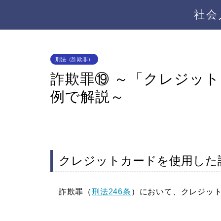
社会
刑法（詐欺罪）
詐欺罪⑲ ～「クレジッ
例で解説～
クレジットカードを使用した
詐欺罪（
刑法246条
）において、クレジッ