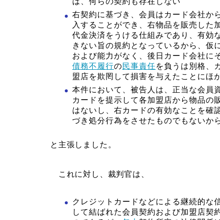
は、何らの契約も存在しない
右契約に基づき、会員はカード会社か
入することができ、右物品を販売した
代金決済をうける仕組みであり、有効
きない旨の規約となっているから、仮
および能力がなく、後日カード会社に
債務不履行
の
民事責任
を負うは別格、
盟店を欺罔して損害を与えたことにほ
本件において、被告人は、正当な会員
カードを提示して各加盟店から物品の
はないし、右カードの有効なことを確
づき処分行為をさせたものでもないか
と主張しました。
これに対し、裁判官は、
クレジットカードなどによる継続的な
して結ばれた会員契約および加盟店契