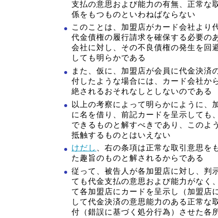
支払の意思および能力の有無、正常な
係をもつものといわねばならない
このことは、加盟店がカード会社より
代金債権の履行請求を確保する必要の
会社に対し、その不良債権の発生を回
しても明らかである
また、仮に、加盟店が会員に代金決済
付したような場合には、カード会社か
絶されるおそれなしとしないのである
以上の考察によって明らかにように、
に名を借り、前記カードを呈示しても
できるものと解すべきであり、このよ
抵触するものとはいえない
けだし
、右の条項は正常な取引意思を
た趣旨のものと解されるからである
従って、被告人が各加盟店に対し、判
ても代金支払の意思および能力がなく
て各加盟店にカードを呈示し（加盟店
して代金決済の意思能力のある正常な
付（錯誤に基づく処分行為）させた各