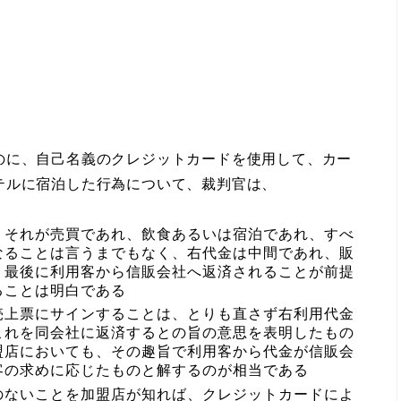
に、自己名義のクレジットカードを使用して、カー
テルに宿泊した行為について、裁判官は、
、それが売買であれ、飲食あるいは宿泊であれ、すべ
なることは言うまでもなく、右代金は中間であれ、販
、最後に利用客から信販会社へ返済されることが前提
ることは明白である
売上票にサインすることは、とりも直さず右利用代金
これを同会社に返済するとの旨の意思を表明したもの
盟店においても、その趣旨で利用客から代金が信販会
客の求めに応じたものと解するのが相当である
のないことを加盟店が知れば、クレジットカードによ