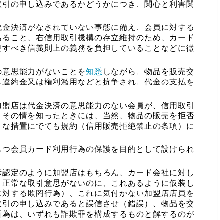
取引の申し込みであるかどうかにつき、関心と利害関
代金決済がなされていない事態に備え、会員に対する
あること、右信用取引機構の存立維持のため、カード
避すべき信義則上の義務を負担していることなどに徴
の意思能力がないことを
知悉
しながら、物品を販売交
ら違約金又は権利濫用などと抗争され、代金の支払を
加盟店は代金決済の意思能力のない会員が、信用取引
、その情を知ったときには、当然、物品の販売を拒否
うな措置にでても規約（信用販売拒絶禁止の条項）に
もつ会員カード利用行為の保護を目的として設けられ
示認定のように加盟店はもちろん、カード会社に対し
、正常な取引意思がないのに、これあるように仮装し
に対する欺罔行為）、これに気付かない加盟店店員を
取引の申し込みであると誤信させ（錯誤）、物品を交
所為は、いずれも詐欺罪を構成するものと解するのが