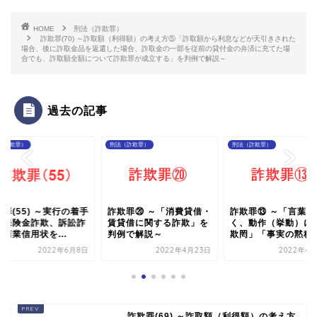
HOME
刑法（詐欺罪）
詐欺罪(70) ～詐取額（利得額）の考え方⑤「詐取額から利息などが天引きされた
場合、後に詐取金品を返還した場合、詐取金の一部を従前の貸付金の弁済に充てた場
合でも、詐取額全額について詐欺罪が成立する」を判例で解説～
過去の記事
（詐欺罪）
刑法（詐欺罪）
刑法（詐欺罪）
罪(55) ～実行の着手
詐欺罪⑳ ～「消費貸借・
詐欺罪⑬ ～「言葉で
「保険金詐欺、訴訟詐
賃貸借に関する詐欺」を
く、動作（挙動）に
商業信用状を...
判例で解説～
欺罔」「事実の黙秘に.
2022年6月8日
2022年4月23日
2022年4月
詐欺罪(69) ～詐取額（利得額）の考え方