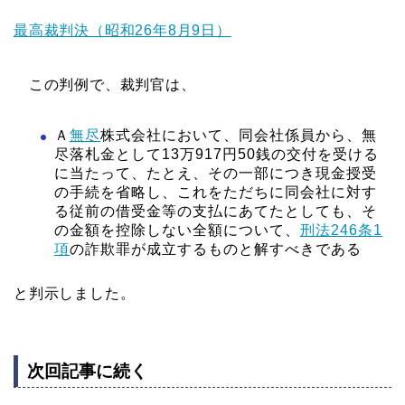
最高裁判決（昭和26年8月9日）
この判例で、裁判官は、
Ａ
無尽
株式会社において、同会社係員から、無
尽落札金として13万917円50銭の交付を受ける
に当たって、たとえ、その一部につき現金授受
の手続を省略し、これをただちに同会社に対す
る従前の借受金等の支払にあてたとしても、そ
の金額を控除しない全額について、
刑法246条1
項
の詐欺罪が成立するものと解すべきである
と判示しました。
次回記事に続く