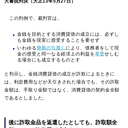
大審院判決（大正13年5月27日）
この判例で、裁判官は、
金銭を目的とする消費貸借の成立には、必ずし
も金銭を現実に授受することを要せず
いわゆる
簡易の引渡し
により、債務者をして現
金の授受と同一なる経済上の利益を
享受
せしむ
る場合にも成立するものとす
と判示し、金銭消費貸借の成立が詐欺によるときに
は、利息費用などが天引きされた場合でも、その詐取
金額は、手取り金額ではなく、消費貸借の契約金全額
であるとしました。
後に詐取金品を返還したとしても、詐取額全