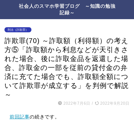
社会人のスマホ学習ブログ ～知識の勉強
記録～
刑法（詐欺罪）
詐欺罪(70) ～詐取額（利得額）の考え
方⑤「詐取額から利息などが天引きさ
れた場合、後に詐取金品を返還した場
合、詐取金の一部を従前の貸付金の弁
済に充てた場合でも、詐取額全額につ
いて詐欺罪が成立する」を判例で解説
～
2022年7月6日
/
2022年9月20日
前回記事
の続きです。