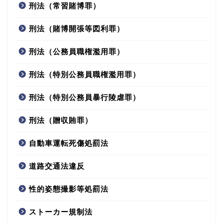
刑法（常習賭博罪）
刑法（賭博開張等図利罪）
刑法（公務員職権濫用罪）
刑法（特別公務員職権濫用罪）
刑法（特別公務員暴行陵虐罪）
刑法（贈収賄罪）
自動車運転死傷処罰法
道路交通法違反
性的姿態撮影等処罰法
ストーカー規制法