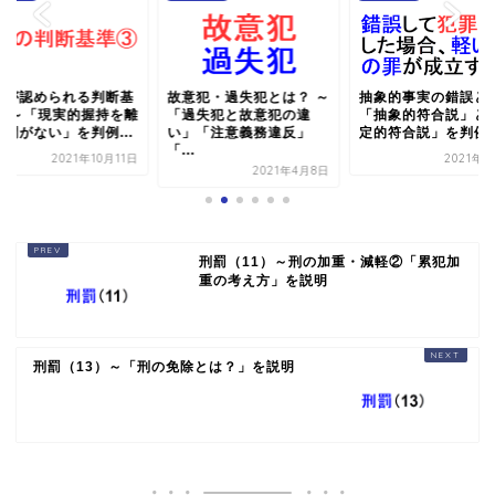
有が認められる判断基
故意犯・過失犯とは？ ～
抽象的事実の錯誤とは
③ ～「現実的握持を離
「過失犯と故意犯の違
「抽象的符合説」と
て間がない」を判例...
い」「注意義務違反」
定的符合説」を判例で.
「...
2021年10月11日
2021年4
2021年4月8日
刑罰（11）～刑の加重・減軽②「累犯加
重の考え方」を説明
刑罰（13）～「刑の免除とは？」を説明