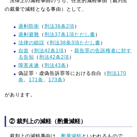
法律上の減軽事由のうち、任意的減軽事由（裁判官
の裁量で減軽となる事由）として、
過剰防衛
（
刑法36条2項
）
過剰避難
（
刑法37条1項ただし書
）
法律の錯誤
（
刑法38条3項ただし書
）
自首
（
刑法42条1項
）・
親告罪の告訴権者に対す
る告知
（
刑法42条2項
）
障害未遂
（
刑法43条
）
偽証罪・虚偽告訴罪等における自白（
刑法170
条
、
171条
、
173条
）
があります。
② 裁判上の減軽（酌量減軽）
裁判上の減軽事由は、
酌量減軽
といわれるもので、