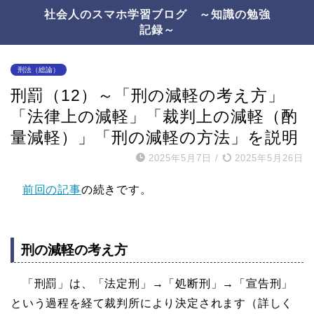
社会人のスマホ学習ブログ ～知識の勉強
記録～
刑法（総論）
刑罰（12）～「刑の減軽の考え方」
「法律上の減軽」「裁判上の減軽（酌
量減軽）」「刑の減軽の方法」を説明
2025年5月7日
/
2025年5月26日
前回の記事
の続きです。
刑の減軽の考え方
「刑罰」は、「法定刑」→「処断刑」→「宣告刑」
という過程を経て裁判所により決定されます（詳しく