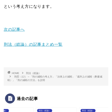
という考え方になります。
次の記事へ
刑法（総論）の記事まとめ一覧
HOME
刑法（総論）
刑罰（12）～「刑の減軽の考え方」「法律上の減軽」「裁判上の減軽（酌量減
軽）」「刑の減軽の方法」を説明
過去の記事
（総論）
刑法（総論）
刑法（総論）