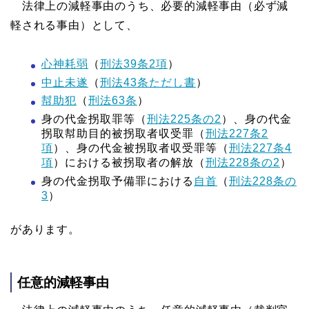
法律上の減軽事由のうち、必要的減軽事由（必ず減
軽される事由）として、
心神耗弱
（
刑法39条2項
）
中止未遂
（
刑法43条ただし書
）
幇助犯
（
刑法63条
）
身の代金拐取罪等（
刑法225条の2
）、身の代金
拐取幇助目的被拐取者収受罪（
刑法227条2
項
）、身の代金被拐取者収受罪等（
刑法227条4
項
）における被拐取者の解放（
刑法228条の2
）
身の代金拐取予備罪における
自首
（
刑法228条の
3
）
があります。
任意的減軽事由