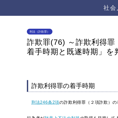
社会
刑法（詐欺罪）
詐欺罪(76) ～詐欺利得
着手時期と既遂時期」を
詐欺利得罪の着手時期
刑法246条2項
の詐欺利得罪（２項詐欺）の