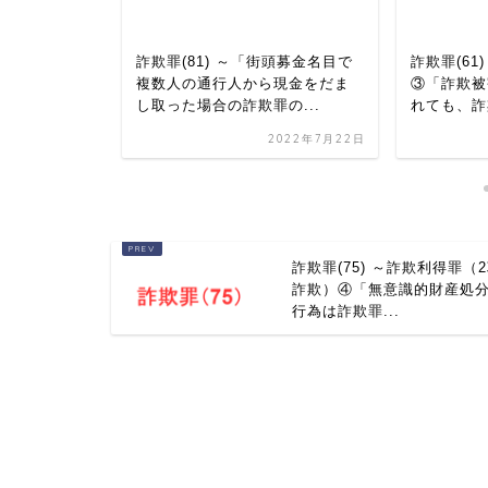
が犯罪に利用
詐欺罪(81) ～「街頭募金名目で
詐欺罪(61
りながら金
複数人の通行人から現金をだま
③「詐欺被
罪又は...
し取った場合の詐欺罪の...
れても、詐
2022年5月14日
2022年7月22日
詐欺罪(75) ～詐欺利得罪（
詐欺）④「無意識的財産処
行為は詐欺罪...