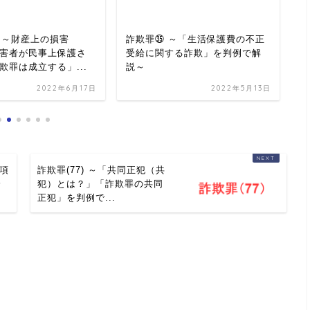
) ～財産上の損害
詐欺罪㉟ ～「生活保護費の不正
詐
害者が民事上保護さ
受給に関する詐欺」を判例で解
親
欺罪は成立する」...
説～
す
2022年6月17日
2022年5月13日
2項
詐欺罪(77) ～「共同正犯（共
分
犯）とは？」「詐欺罪の共同
正犯」を判例で...