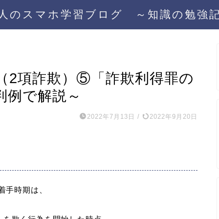
人のスマホ学習ブログ ～知識の勉強
罪（2項詐欺）⑤「詐欺利得罪の
判例で解説～
2022年7月13日
/
2022年9月20日
着手時期は、