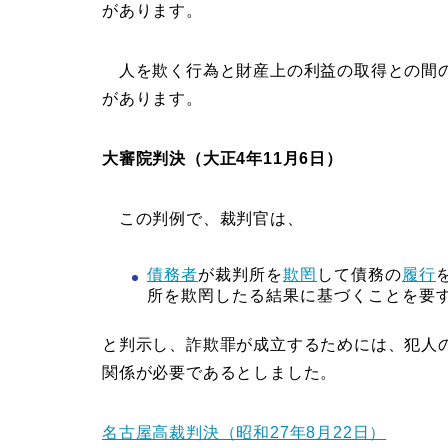
があります。
人を欺く行為と財産上の利益の取得との間の
があります。
大審院判決（大正4年11月6日）
この判例で、裁判官は、
債務者
が裁判所を
欺罔
して債務の
履行
所を欺罔したる結果に基づくことを要
と判示し、詐欺罪が成立するためには、犯人
関係が必要であるとしました。
名古屋高裁判決（昭和27年8月22日）