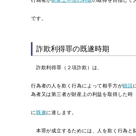
行為者が
財産上不法の利益
の取得を目指して
です。
詐欺利得罪の既遂時期
詐欺利得罪（２項詐欺）は、
行為者の人を欺く行為によって相手方が
錯誤
為者又は第三者が財産上の利益を取得した時
に
既遂
に達します。
本罪が成立するためには、人を欺く行為と