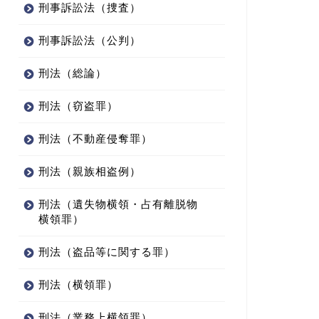
刑事訴訟法（捜査）
刑事訴訟法（公判）
刑法（総論）
刑法（窃盗罪）
刑法（不動産侵奪罪）
刑法（親族相盗例）
刑法（遺失物横領・占有離脱物
横領罪）
刑法（盗品等に関する罪）
刑法（横領罪）
刑法（業務上横領罪）