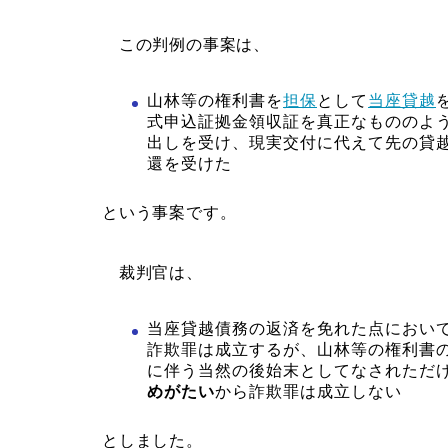
この判例の事案は、
山林等の権利書を
担保
として
当座貸越
式申込証拠金領収証を真正なもののよ
出しを受け、現実交付に代えて先の貸
還を受けた
という事案です。
裁判官は、
当座貸越債務の返済を免れた点におい
詐欺罪は成立するが、山林等の権利書
に伴う当然の後始末としてなされただ
めがたい
から詐欺罪は成立しない
としました。