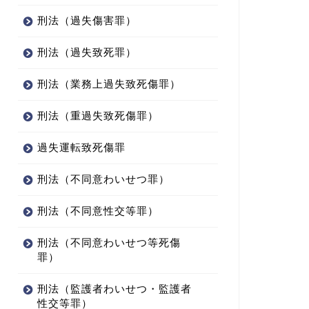
刑法（過失傷害罪）
欺罪(94) ～「詐欺罪における
詐欺罪② ～「脱税と公の証明・
刑法（過失致死罪）
族相盗例（親族間の犯罪に関
免許の付与を受ける行為は詐欺
る特例）」「結婚詐欺...
罪を構成しない」を判例で解...
刑法（業務上過失致死傷罪）
2022年8月7日
2022年3月22
刑法（重過失致死傷罪）
過失運転致死傷罪
刑法（不同意わいせつ罪）
刑法（不同意性交等罪）
刑法（不同意わいせつ等死傷
罪）
刑法（監護者わいせつ・監護者
性交等罪）